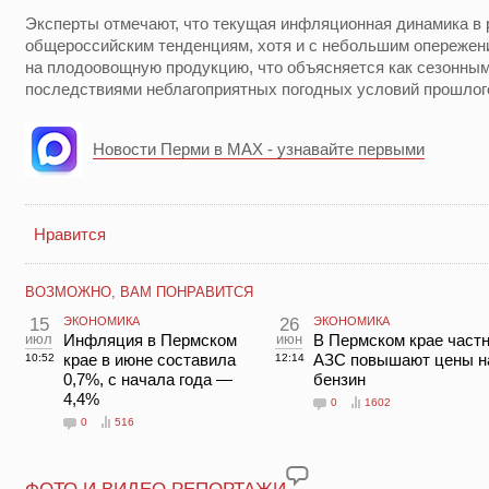
Эксперты отмечают, что текущая инфляционная динамика в 
общероссийским тенденциям, хотя и с небольшим опережени
на плодоовощную продукцию, что объясняется как сезонным
последствиями неблагоприятных погодных условий прошлого
Новости Перми в MAX - узнавайте первыми
Нравится
ВОЗМОЖНО, ВАМ ПОНРАВИТСЯ
15
ЭКОНОМИКА
26
ЭКОНОМИКА
июл
Инфляция в Пермском
июн
В Пермском крае част
крае в июне составила
АЗС повышают цены н
10:52
12:14
0,7%, с начала года —
бензин
4,4%
0
1602
0
516