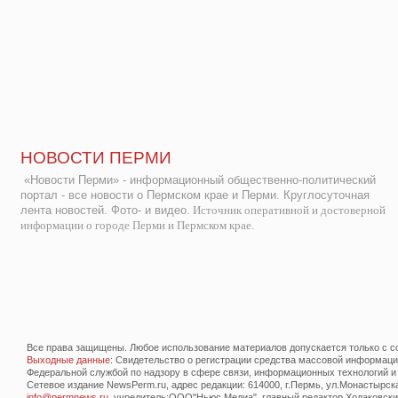
НОВОСТИ ПЕРМИ
«Новости Перми» - информационный общественно-политический
портал - все новости о Пермском крае и Перми. Круглосуточная
лента новостей. Фото- и видео.
Источник оперативной и достоверной
информации о городе Перми и Пермском крае.
Все права защищены. Любое использование материалов допускается только с со
Выходные данные
: Свидетельство о регистрации средства массовой информац
Федеральной службой по надзору в сфере связи, информационных технологий и
Сетевое издание NewsPerm.ru, адрес редакции: 614000, г.Пермь, ул.Монастырская 
info@permnews.ru
, учредитель:ООО"Ньюс Медиа", главный редактор Ходаковский