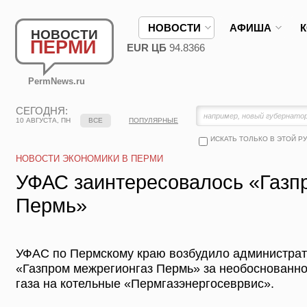
НОВОСТИ
АФИША
НОВОСТИ
ПЕРМИ
EUR ЦБ
94.8366
PermNews.ru
СЕГОДНЯ:
10 АВГУСТА, ПН
ВСЕ
ПОПУЛЯРНЫЕ
ИСКАТЬ ТОЛЬКО В ЭТОЙ Р
НОВОСТИ ЭКОНОМИКИ В ПЕРМИ
УФАС заинтересовалось «Газп
Пермь»
УФАС по Пермскому краю возбудило администрат
«Газпром межрегионгаз Пермь» за необоснованн
газа на котельные «Пермгазэнергосеврвис».