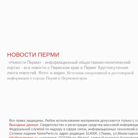
НОВОСТИ ПЕРМИ
«Новости Перми» - информационный общественно-политический
портал - все новости о Пермском крае и Перми. Круглосуточная
лента новостей. Фото- и видео.
Источник оперативной и достоверной
информации о городе Перми и Пермском крае.
Все права защищены. Любое использование материалов допускается только с со
Выходные данные
: Свидетельство о регистрации средства массовой информац
Федеральной службой по надзору в сфере связи, информационных технологий и
Сетевое издание NewsPerm.ru, адрес редакции: 614000, г.Пермь, ул.Монастырская 
info@permnews.ru
, учредитель:ООО"Ньюс Медиа", главный редактор Ходаковский