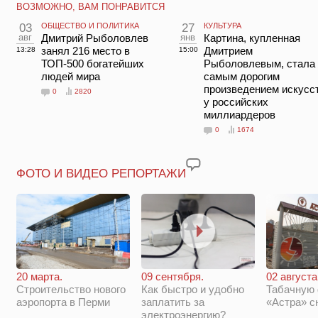
ВОЗМОЖНО, ВАМ ПОНРАВИТСЯ
03
ОБЩЕСТВО И ПОЛИТИКА
27
КУЛЬТУРА
авг
Дмитрий Рыболовлев
янв
Картина, купленная
занял 216 место в
Дмитрием
13:28
15:00
ТОП-500 богатейших
Рыболовлевым, стала
людей мира
самым дорогим
произведением искусс
0
2820
у российских
миллиардеров
0
1674
ФОТО И ВИДЕО РЕПОРТАЖИ
20 марта.
09 сентября.
02 августа
Строительство нового
Как быстро и удобно
Табачную
аэропорта в Перми
заплатить за
«Астра» с
электроэнергию?