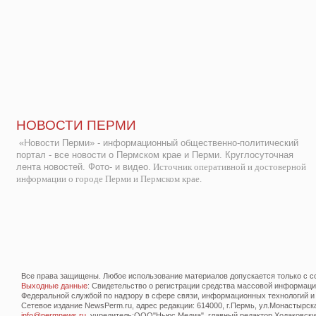
НОВОСТИ ПЕРМИ
«Новости Перми» - информационный общественно-политический
портал - все новости о Пермском крае и Перми. Круглосуточная
лента новостей. Фото- и видео.
Источник оперативной и достоверной
информации о городе Перми и Пермском крае.
Все права защищены. Любое использование материалов допускается только с со
Выходные данные
: Свидетельство о регистрации средства массовой информац
Федеральной службой по надзору в сфере связи, информационных технологий и
Сетевое издание NewsPerm.ru, адрес редакции: 614000, г.Пермь, ул.Монастырская 
info@permnews.ru
, учредитель:ООО"Ньюс Медиа", главный редактор Ходаковский