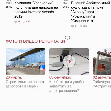
мая
Компания "Уралкалий"
мая
Высший Арбитражный
получила две награды на
суд отказал в иске
15:57
14:00
премии Investor Awards
"Акрону" против
2012
"Уралкалия" и
"Сильвинита"
0
687
0
665
ФОТО И ВИДЕО РЕПОРТАЖИ
20 марта.
09 сентября.
02 августа
Строительство нового
Как быстро и удобно
Табачную
аэропорта в Перми
заплатить за
«Астра» с
электроэнергию?