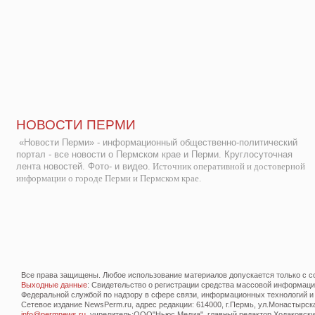
НОВОСТИ ПЕРМИ
«Новости Перми» - информационный общественно-политический
портал - все новости о Пермском крае и Перми. Круглосуточная
лента новостей. Фото- и видео.
Источник оперативной и достоверной
информации о городе Перми и Пермском крае.
Все права защищены. Любое использование материалов допускается только с со
Выходные данные
: Свидетельство о регистрации средства массовой информац
Федеральной службой по надзору в сфере связи, информационных технологий и
Сетевое издание NewsPerm.ru, адрес редакции: 614000, г.Пермь, ул.Монастырская 
info@permnews.ru
, учредитель:ООО"Ньюс Медиа", главный редактор Ходаковский