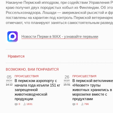
Накануне Пермский ипподром, при содействии Управления 
краю получил двух породистых кобыл из Финляндии. Об эт
Россельхознадзора. Лошади — американской рысистой и ф
поставлены на карантин под контроль Пермской ветеринарн
отмечают, что планируют заняться самостоятельным разве
Новости Перми в MAX - узнавайте первыми
Нравится
ВОЗМОЖНО, ВАМ ПОНРАВИТСЯ
05
ПРОИСШЕСТВИЯ
26
ПРОИСШЕСТВИЯ
июн
В пермском аэропорту с
мая
В пермской ветклинике
начала года изъяли 151 кг
«Неовет» трупы
14:12
15:51
запрещенной
животных хранились в
животноводческой
морозилке вместе с
продукции
продуктами
0
1831
0
796