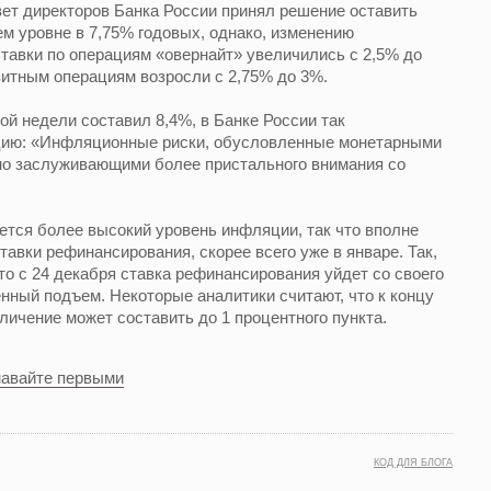
вет директоров Банка России принял решение оставить
м уровне в 7,75% годовых, однако, изменению
тавки по операциям «овернайт» увеличились с 2,5% до
зитным операциям возросли с 2,75% до 3%.
й недели составил 8,4%, в Банке России так
ию: «Инфляционные риски, обусловленные монетарными
но заслуживающими более пристального внимания со
уется более высокий уровень инфляции, так что вполне
авки рефинансирования, скорее всего уже в январе. Так,
что с 24 декабря ставка рефинансирования уйдет со своего
енный подъем. Некоторые аналитики считают, что к концу
еличение может составить до 1 процентного пункта.
навайте первыми
КОД ДЛЯ БЛОГА