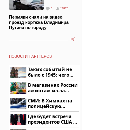
0
47876
Пермяки сняли на видео
проезд кортежа Владимира
Путина по городу
ЕЩЁ
НОВОСТИ ПАРТНЕРОВ
Таких событий не
было с 1945: чего
ждать всем нам?
В магазинах России
ажиотаж из-за
этого продукта: что
СМИ: В Химках на
купить?
полицейскую
машину напали и
Где будет встреча
подожгли.
президентов США и
России: Европа?