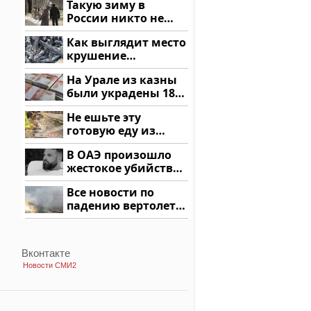
Такую зиму в
России никто не
ждал: как так?!
Как выглядит место
крушение
вертолета на
На Урале из казны
Кавказе: смотреть
были украдены 18
миллионов рублей
Не ешьте эту
готовую еду из
магазина: список
В ОАЭ произошло
жестокое убийство
криптомиллионера
Все новости по
падению вертолета
на Кавказе: читать
здесь
Вконтакте
Новости СМИ2