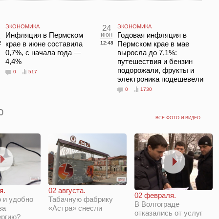
ЭКОНОМИКА
24
ЭКОНОМИКА
л
Инфляция в Пермском
июн
Годовая инфляция в
крае в июне составила
Пермском крае в мае
2
12:48
0,7%, с начала года —
выросла до 7,1%:
4,4%
путешествия и бензин
подорожали, фрукты и
0
517
электроника подешевели
0
1730
ВСЕ ФОТО И ВИДЕО
я.
02 августа.
02 февраля.
 и удобно
Табачную фабрику
В Волгограде
за
«Астра» снесли
отказались от услуг
ергию?