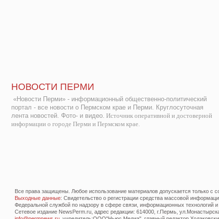
НОВОСТИ ПЕРМИ
«Новости Перми» - информационный общественно-политический
портал - все новости о Пермском крае и Перми. Круглосуточная
лента новостей. Фото- и видео.
Источник оперативной и достоверной
информации о городе Перми и Пермском крае.
Все права защищены. Любое использование материалов допускается только с со
Выходные данные
: Свидетельство о регистрации средства массовой информац
Федеральной службой по надзору в сфере связи, информационных технологий и
Сетевое издание NewsPerm.ru, адрес редакции: 614000, г.Пермь, ул.Монастырская 
info@permnews.ru
, учредитель:ООО"Ньюс Медиа", главный редактор Ходаковский