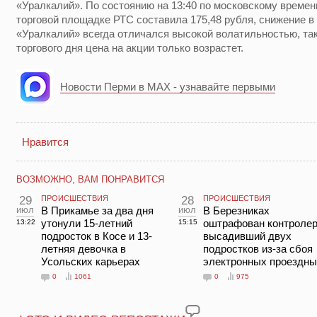
«Уралкалий». По состоянию на 13:40 по московскому времен
торговой площадке РТС составила 175,48 рубля, снижение в
«Уралкалий» всегда отличался высокой волатильностью, так 
торгового дня цена на акции только возрастет.
Новости Перми в MAX - узнавайте первыми
Нравится
ВОЗМОЖНО, ВАМ ПОНРАВИТСЯ
29
ПРОИСШЕСТВИЯ
28
ПРОИСШЕСТВИЯ
июл
В Прикамье за два дня
июл
В Березниках
утонули 15-летний
оштрафован контролер
13:22
15:15
подросток в Косе и 13-
высадивший двух
летняя девочка в
подростков из-за сбоя
Усольских карьерах
электронных проездны
0
1061
0
975