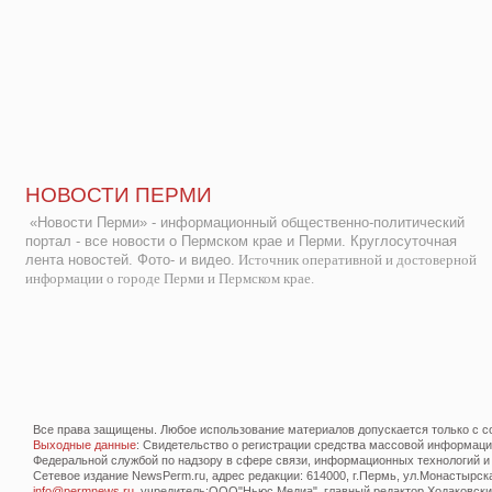
НОВОСТИ ПЕРМИ
«Новости Перми» - информационный общественно-политический
портал - все новости о Пермском крае и Перми. Круглосуточная
лента новостей. Фото- и видео.
Источник оперативной и достоверной
информации о городе Перми и Пермском крае.
Все права защищены. Любое использование материалов допускается только с со
Выходные данные
: Свидетельство о регистрации средства массовой информац
Федеральной службой по надзору в сфере связи, информационных технологий и
Сетевое издание NewsPerm.ru, адрес редакции: 614000, г.Пермь, ул.Монастырская 
info@permnews.ru
, учредитель:ООО"Ньюс Медиа", главный редактор Ходаковский