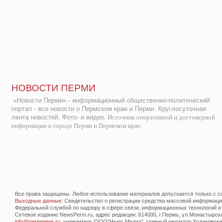
НОВОСТИ ПЕРМИ
«Новости Перми» - информационный общественно-политический
портал - все новости о Пермском крае и Перми. Круглосуточная
лента новостей. Фото- и видео.
Источник оперативной и достоверной
информации о городе Перми и Пермском крае.
Все права защищены. Любое использование материалов допускается только с со
Выходные данные
: Свидетельство о регистрации средства массовой информац
Федеральной службой по надзору в сфере связи, информационных технологий и
Сетевое издание NewsPerm.ru, адрес редакции: 614000, г.Пермь, ул.Монастырская 
info@permnews.ru
, учредитель:ООО"Ньюс Медиа", главный редактор Ходаковский