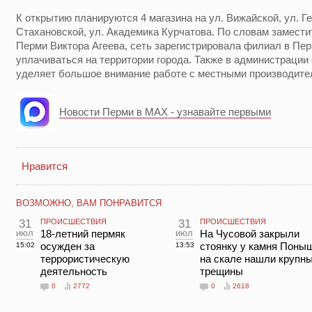
К открытию планируются 4 магазина на ул. Вижайской, ул. Г
Стахановской, ул. Академика Курчатова. По словам замест
Перми Виктора Агеева, сеть зарегистрировала филиал в Пе
уплачиваться на территории города. Также в администрации 
уделяет большое внимание работе с местными производите
Новости Перми в MAX - узнавайте первыми
Нравится
ВОЗМОЖНО, ВАМ ПОНРАВИТСЯ
31
ПРОИСШЕСТВИЯ
31
ПРОИСШЕСТВИЯ
июл
18-летний пермяк
июл
На Чусовой закрыли
осужден за
стоянку у камня Поны
15:02
13:53
террористическую
на скале нашли крупн
деятельность
трещины
0
2772
0
2618