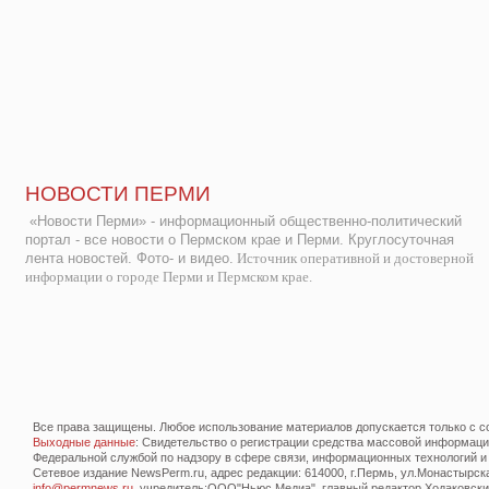
НОВОСТИ ПЕРМИ
«Новости Перми» - информационный общественно-политический
портал - все новости о Пермском крае и Перми. Круглосуточная
лента новостей. Фото- и видео.
Источник оперативной и достоверной
информации о городе Перми и Пермском крае.
Все права защищены. Любое использование материалов допускается только с со
Выходные данные
: Свидетельство о регистрации средства массовой информац
Федеральной службой по надзору в сфере связи, информационных технологий и
Сетевое издание NewsPerm.ru, адрес редакции: 614000, г.Пермь, ул.Монастырская 
info@permnews.ru
, учредитель:ООО"Ньюс Медиа", главный редактор Ходаковский