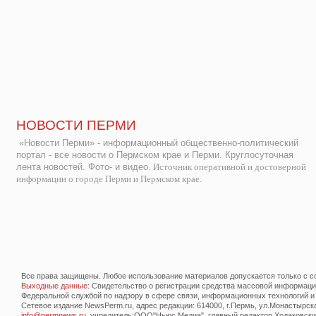
НОВОСТИ ПЕРМИ
«Новости Перми» - информационный общественно-политический
портал - все новости о Пермском крае и Перми. Круглосуточная
лента новостей. Фото- и видео.
Источник оперативной и достоверной
информации о городе Перми и Пермском крае.
Все права защищены. Любое использование материалов допускается только с со
Выходные данные
: Свидетельство о регистрации средства массовой информац
Федеральной службой по надзору в сфере связи, информационных технологий и
Сетевое издание NewsPerm.ru, адрес редакции: 614000, г.Пермь, ул.Монастырская 
info@permnews.ru
, учредитель:ООО"Ньюс Медиа", главный редактор Ходаковский