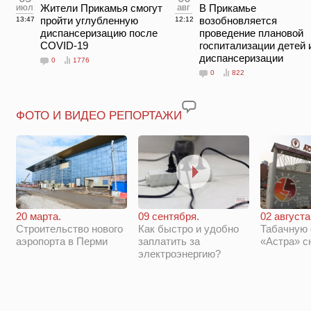
июл
Жители Прикамья смогут
авг
В Прикамье
пройти углубленную
возобновляется
13:47
12:12
диспансеризацию после
проведение плановой
COVID-19
госпитализации детей 
диспансеризации
0
1776
0
822
ФОТО И ВИДЕО РЕПОРТАЖИ
20 марта.
09 сентября.
02 августа
Строительство нового
Как быстро и удобно
Табачную
аэропорта в Перми
заплатить за
«Астра» с
электроэнергию?