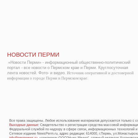
НОВОСТИ ПЕРМИ
«Новости Перми» - информационный общественно-политический
портал - все новости о Пермском крае и Перми. Круглосуточная
лента новостей. Фото- и видео.
Источник оперативной и достоверной
информации о городе Перми и Пермском крае.
Все права защищены. Любое использование материалов допускается только с со
Выходные данные
: Свидетельство о регистрации средства массовой информац
Федеральной службой по надзору в сфере связи, информационных технологий и
Сетевое издание NewsPerm.ru, адрес редакции: 614000, г.Пермь, ул.Монастырская 
info@permnews.ru
, учредитель:ООО"Ньюс Медиа", главный редактор Ходаковский