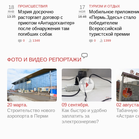
18
ПРОИСШЕСТВИЯ
17
ТУРИЗМ И ОТДЫХ
янв
Мэрия досрочно
ноя
Мобильное приложени
расторгает договор с
«Пермь.Здесь» стало
13:35
16:46
приютом «Антидогхантер»
победителем
после обнаружения там
Всероссийской
погибших собак
туристской премии
0
1346
0
1399
ФОТО И ВИДЕО РЕПОРТАЖИ
20 марта.
09 сентября.
02 августа
Строительство нового
Как быстро и удобно
Табачную
аэропорта в Перми
заплатить за
«Астра» с
электроэнергию?