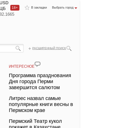
USD
18+
В закладки
Выбрать город
ЦБ
82.1665
РАСШИРЕННЫЙ ПОИСК
ИНТЕРЕСНОЕ
Программа празднования
Дня города Перми
завершится салютом
Литрес назвал самые
популярные книги весны в
Пермском крае
Пермский Театр кукол
покажет в Казахстане