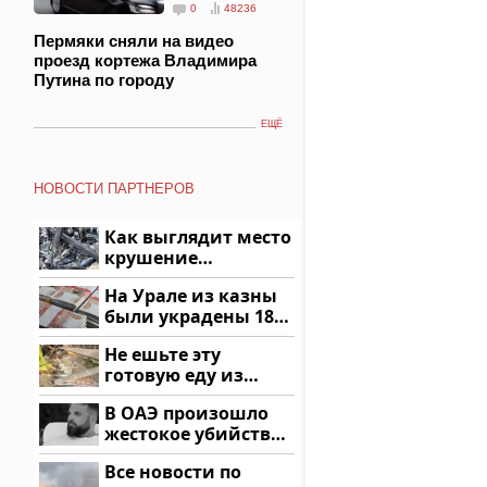
0
48236
Пермяки сняли на видео
проезд кортежа Владимира
Путина по городу
ЕЩЁ
НОВОСТИ ПАРТНЕРОВ
Как выглядит место
крушение
вертолета на
На Урале из казны
Кавказе: смотреть
были украдены 18
миллионов рублей
Не ешьте эту
готовую еду из
магазина: список
В ОАЭ произошло
жестокое убийство
криптомиллионера
Все новости по