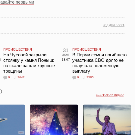
навайте первыми
КОД ДЛЯ БЛОГА
ПРОИСШЕСТВИЯ
31
ПРОИСШЕСТВИЯ
л
На Чусовой закрыли
июл
В Перми семья погибшего
стоянку у камня Поныш:
участника СВО долго не
3
13:07
на скале нашли крупные
получала положенную
трещины
выплату
0
2642
0
2585
ВСЕ ФОТО И ВИДЕО