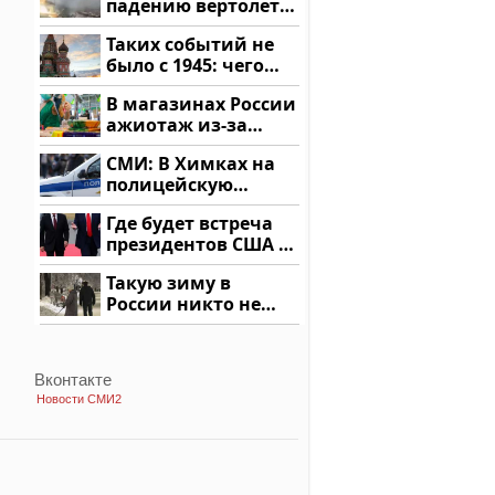
падению вертолета
на Кавказе: читать
Таких событий не
здесь
было с 1945: чего
ждать всем нам?
В магазинах России
ажиотаж из-за
этого продукта: что
СМИ: В Химках на
купить?
полицейскую
машину напали и
Где будет встреча
подожгли.
президентов США и
России: Европа?
Такую зиму в
России никто не
ждал: как так?!
Вконтакте
Новости СМИ2