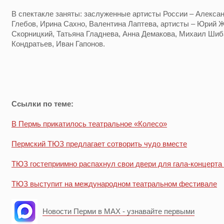
В спектакле заняты: заслуженные артисты России – Алекса
Глебов, Ирина Сахно, Валентина Лаптева, артисты – Юрий 
Скорницкий, Татьяна Гладнева, Анна Демакова, Михаил Шиб
Кондратьев, Иван Гапонов.
Ссылки по теме:
В Пермь прикатилось театральное «Колесо»
Пермский ТЮЗ предлагает сотворить чудо вместе
ТЮЗ гостеприимно распахнул свои двери для гала-концерта
ТЮЗ выступит на международном театральном фестивале
Новости Перми в MAX - узнавайте первыми