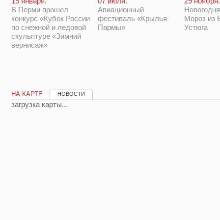
29 ноября.
15 января.
07 июля.
Новогодня
В Перми прошел
Авиационный
Мороз из 
конкурс «Кубок России
фестиваль «Крылья
Устюга
по снежной и ледовой
Пармы»
скульптуре «Зимний
вернисаж»
НА КАРТЕ
НОВОСТИ
загрузка карты...