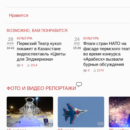
Нравится
ВОЗМОЖНО, ВАМ ПОНРАВИТСЯ
28
КУЛЬТУРА
24
КУЛЬТУРА
мая
Пермский Театр кукол
апр
Флаги стран НАТО на
покажет в Казахстане
фасаде пермского теа
10:41
15:26
видеоспектакль «Цветы
во время конкурса
для Элджернона»
«Арабеск» вызвали
бурные обсуждения
0
1514
0
2270
ФОТО И ВИДЕО РЕПОРТАЖИ