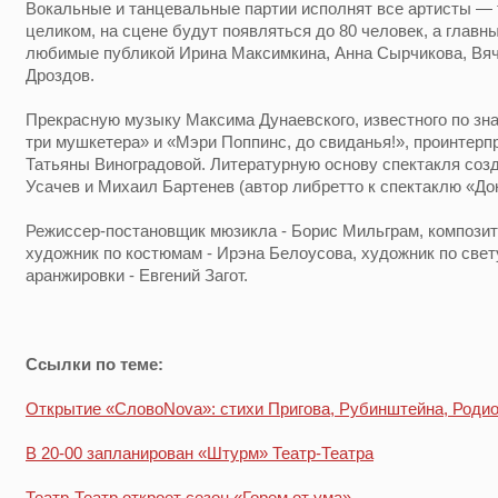
Вокальные и танцевальные партии исполнят все артисты — т
целиком, на сцене будут появляться до 80 человек, а главн
любимые публикой Ирина Максимкина, Анна Сырчикова, Вя
Дроздов.
Прекрасную музыку Максима Дунаевского, известного по з
три мушкетера» и «Мэри Поппинс, до свиданья!», проинтерп
Татьяны Виноградовой. Литературную основу спектакля соз
Усачев и Михаил Бартенев (автор либретто к спектаклю «До
Режиссер-постановщик мюзикла - Борис Мильграм, композит
художник по костюмам - Ирэна Белоусова, художник по свету
аранжировки - Евгений Загот.
Ссылки по теме:
Открытие «СловоNova»: стихи Пригова, Рубинштейна, Родио
В 20-00 запланирован «Штурм» Театр-Театра
Театр-Театр откроет сезон «Горем от ума»