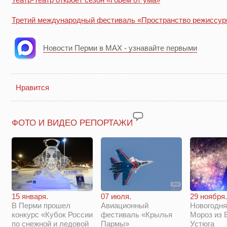
Третий международный фестиваль «Пространство режиссур
Новости Перми в MAX - узнавайте первыми
Нравится
ФОТО И ВИДЕО РЕПОРТАЖИ
29 ноября.
15 января.
07 июля.
Новогодня
В Перми прошел
Авиационный
Мороз из 
конкурс «Кубок России
фестиваль «Крылья
Устюга
по снежной и ледовой
Пармы»