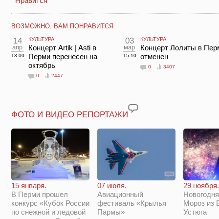
Нравится
ВОЗМОЖНО, ВАМ ПОНРАВИТСЯ
14
КУЛЬТУРА
03
КУЛЬТУРА
апр
Концерт Artik | Asti в
мар
Концерт Лолиты в Пер
Перми перенесен на
отменен
13:00
15:10
октябрь
0
3407
0
2447
ФОТО И ВИДЕО РЕПОРТАЖИ
29 ноября.
15 января.
07 июля.
Новогодня
В Перми прошел
Авиационный
Мороз из 
конкурс «Кубок России
фестиваль «Крылья
Устюга
по снежной и ледовой
Пармы»