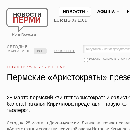
НОВОСТИ
АФИША
НОВОСТИ
ПЕРМИ
EUR ЦБ
93.1901
PermNews.ru
СЕГОДНЯ:
06 АВГУСТА, ЧТ
ВСЕ
ПОПУЛЯРНЫЕ
ИСКАТЬ ТОЛЬКО В ЭТОЙ Р
НОВОСТИ КУЛЬТУРЫ В ПЕРМИ
Пермские «Аристократы» през
28 марта пермский квинтет "Аристократ" и солист
балета Наталья Кириллова представят новую ко
"Болеро".
Сегодня, 28 марта, в Доме-музее им. Дягилева пройдет совм
«Аристократ» и солистки пермской оперы Натальи Кириллов