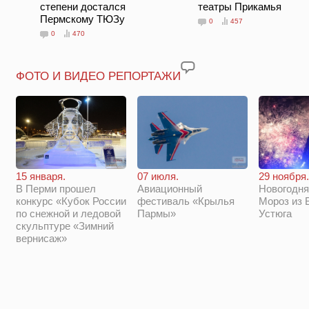
степени достался
театры Прикамья
Пермскому ТЮЗу
0
457
0
470
ФОТО И ВИДЕО РЕПОРТАЖИ
29 ноября.
15 января.
07 июля.
Новогодня
В Перми прошел
Авиационный
Мороз из 
конкурс «Кубок России
фестиваль «Крылья
Устюга
по снежной и ледовой
Пармы»
скульптуре «Зимний
вернисаж»