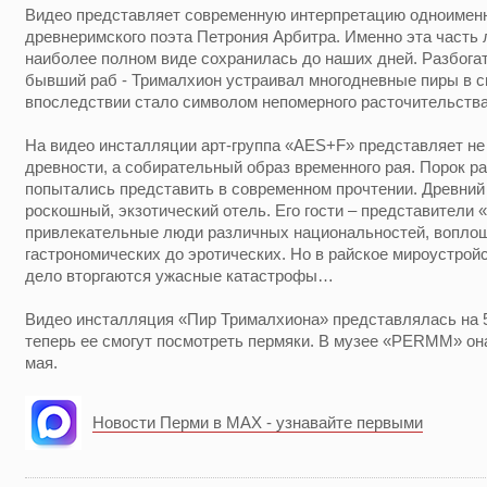
Видео представляет современную интерпретацию одноименн
древнеримского поэта Петрония Арбитра. Именно эта часть 
наиболее полном виде сохранилась до наших дней. Разбога
бывший раб - Трималхион устраивал многодневные пиры в с
впоследствии стало символом непомерного расточительства
На видео инсталляции арт-группа «AES+F» представляет не 
древности, а собирательный образ временного рая. Порок р
попытались представить в современном прочтении. Древний
роскошный, экзотический отель. Его гости – представители «
привлекательные люди различных национальностей, воплощ
гастрономических до эротических. Но в райское мироустрой
дело вторгаются ужасные катастрофы…
Видео инсталляция «Пир Трималхиона» представлялась на 
теперь ее смогут посмотреть пермяки. В музее «PERMM» он
мая.
Новости Перми в MAX - узнавайте первыми