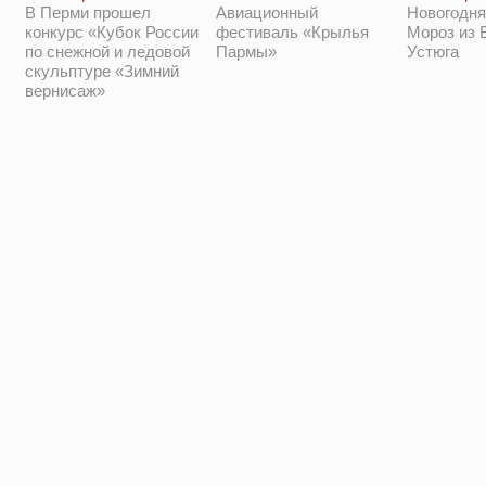
Новогодня
В Перми прошел
Авиационный
Мороз из 
конкурс «Кубок России
фестиваль «Крылья
Устюга
по снежной и ледовой
Пармы»
скульптуре «Зимний
вернисаж»