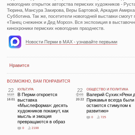
новогодних открыток авторства пермских художников - Рус
Тюрина, Мансура Закирова, Веры Бартовой, Аркадия Амирха
Субботина. Так же, посетители новогодней выставки смогу
«Танец снежинок и Дед Мороз». Вся экспозиция в выставоч
кинохроники пермских новогодних празднеств.
Новости Перми в MAX - узнавайте первыми
Нравится
ВОЗМОЖНО, ВАМ ПОНРАВИТСЯ
22
КУЛЬТУРА
22
ОБЩЕСТВО И ПОЛИТИКА
мая
В Перми откроется
фев
Валерий Сухих:«Реки 
выставка
Прикамья всегда были
16:01
20:22
«Мыслеформа»: десять
остаются стимулом к
художников покажут, как
развитию»
мысль и эмоция
0
725
превращаются в образ
0
2198