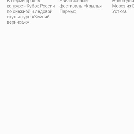
Новогодня
В Перми прошел
Авиационный
Мороз из 
конкурс «Кубок России
фестиваль «Крылья
Устюга
по снежной и ледовой
Пармы»
скульптуре «Зимний
вернисаж»