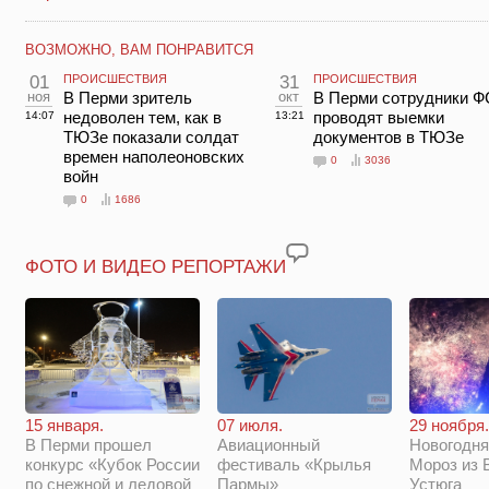
ВОЗМОЖНО, ВАМ ПОНРАВИТСЯ
01
ПРОИСШЕСТВИЯ
31
ПРОИСШЕСТВИЯ
ноя
В Перми зритель
окт
В Перми сотрудники 
недоволен тем, как в
проводят выемки
14:07
13:21
ТЮЗе показали солдат
документов в ТЮЗе
времен наполеоновских
0
3036
войн
0
1686
ФОТО И ВИДЕО РЕПОРТАЖИ
29 ноября.
15 января.
07 июля.
Новогодня
В Перми прошел
Авиационный
Мороз из 
конкурс «Кубок России
фестиваль «Крылья
Устюга
по снежной и ледовой
Пармы»