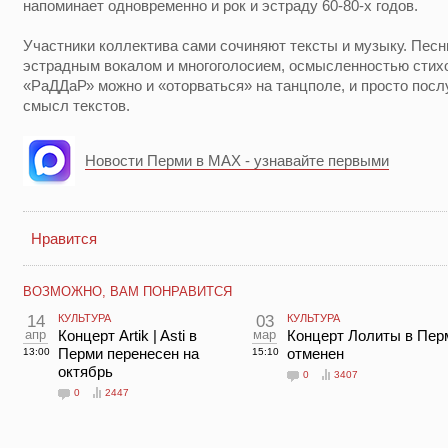
напоминает одновременно и рок и эстраду 60-80-х годов.
Участники коллектива сами сочиняют тексты и музыку. Пес
эстрадным вокалом и многоголосием, осмысленностью стих
«РаДДаР» можно и «оторваться» на танцполе, и просто пос
смысл текстов.
Новости Перми в MAX - узнавайте первыми
Нравится
ВОЗМОЖНО, ВАМ ПОНРАВИТСЯ
14
КУЛЬТУРА
03
КУЛЬТУРА
апр
Концерт Artik | Asti в
мар
Концерт Лолиты в Пер
Перми перенесен на
отменен
13:00
15:10
октябрь
0
3407
0
2447