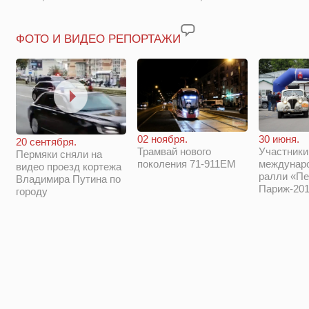
ФОТО И ВИДЕО РЕПОРТАЖИ
02 ноября.
30 июня.
20 сентября.
Трамвай нового
Участники
Пермяки сняли на
поколения 71-911ЕМ
междунар
видео проезд кортежа
ралли «Пе
Владимира Путина по
Париж-201
городу