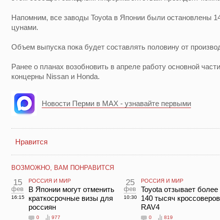
Напомним, все заводы Toyota в Японии были остановлены 1
цунами.
Объем выпуска пока будет составлять половину от произво
Ранее о планах возобновить в апреле работу основной част
концерны Nissan и Honda.
Новости Перми в MAX - узнавайте первыми
Нравится
ВОЗМОЖНО, ВАМ ПОНРАВИТСЯ
15
РОССИЯ И МИР
25
РОССИЯ И МИР
фев
В Японии могут отменить
фев
Toyota отзывает более
краткосрочные визы для
140 тысяч кроссоверов
16:15
10:30
россиян
RAV4
0
977
0
819