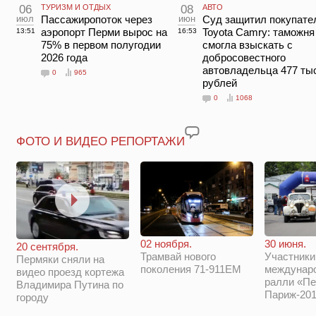
06
ТУРИЗМ И ОТДЫХ
08
АВТО
июл
Пассажиропоток через
июн
Суд защитил покупате
аэропорт Перми вырос на
Toyota Camry: таможня
13:51
16:53
75% в первом полугодии
смогла взыскать с
2026 года
добросовестного
автовладельца 477 ты
0
965
рублей
0
1068
ФОТО И ВИДЕО РЕПОРТАЖИ
02 ноября.
30 июня.
20 сентября.
Трамвай нового
Участники
Пермяки сняли на
поколения 71-911ЕМ
междунар
видео проезд кортежа
ралли «Пе
Владимира Путина по
Париж-201
городу