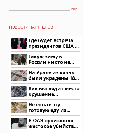
ЕЩЁ
НОВОСТИ ПАРТНЕРОВ
Где будет встреча
президентов США и
России: Европа?
Такую зиму в
России никто не
ждал: как так?!
На Урале из казны
были украдены 18
миллионов рублей
Как выглядит место
крушение
вертолета на
Не ешьте эту
Кавказе: смотреть
готовую еду из
магазина: список
В ОАЭ произошло
жестокое убийство
криптомиллионера