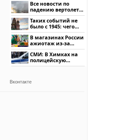
Все новости по
падению вертолета
на Кавказе: читать
Таких событий не
здесь
было с 1945: чего
ждать всем нам?
В магазинах России
ажиотаж из-за
этого продукта: что
СМИ: В Химках на
купить?
полицейскую
машину напали и
подожгли.
Вконтакте