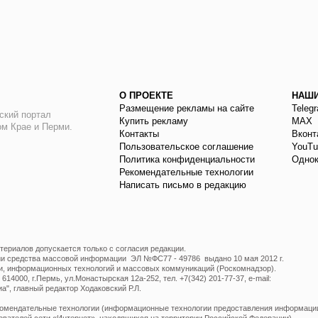
О ПРОЕКТЕ
НАШИ
Размещение рекламы на сайте
Teleg
ский портал
Купить рекламу
МАХ
ом Крае и Перми.
Контакты
Вконт
Пользовательское соглашение
YouTu
Политика конфиденциальности
Однок
Рекомендательные технологии
Написать письмо в редакцию
ериалов допускается только с согласия редакции.
ции средства массовой информации ЭЛ №ФС77 - 49786 выдано 10 мая 2012 г.
и, информационных технологий и массовых коммуникаций (Роскомнадзор).
14000, г.Пермь, ул.Монастырская 12а-252, тел. +7(342) 201-77-37, e-mail:
", главный редактор Ходаковский Р.Л.
мендательные технологии (информационные технологии предоставления информации 
ователей сети «Интернет», находящихся на территории Российской Федерации).