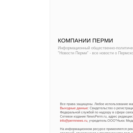
КОМПАНИИ ПЕРМИ
Информационный общественно-политиче
"Новости Перми" - все новости о Пермск
Все права защищены. Любое использование мат
Выходные данные
: Свидетельство о регистра
Федеральной службой по надзору в сфере связ
Сетевое издание NewsPerm.ru, адрес редакции: 6
info@permnews.ru
, учредитель:ООО"Ньюс Медиа
На информационном ресурсе применяются реко
сведений, относящихся к предпочтениям польз