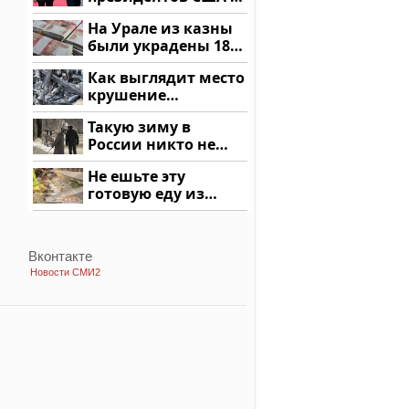
России: Европа?
На Урале из казны
были украдены 18
миллионов рублей
Как выглядит место
крушение
вертолета на
Такую зиму в
Кавказе: смотреть
России никто не
ждал: как так?!
Не ешьте эту
готовую еду из
магазина: список
Вконтакте
Новости СМИ2