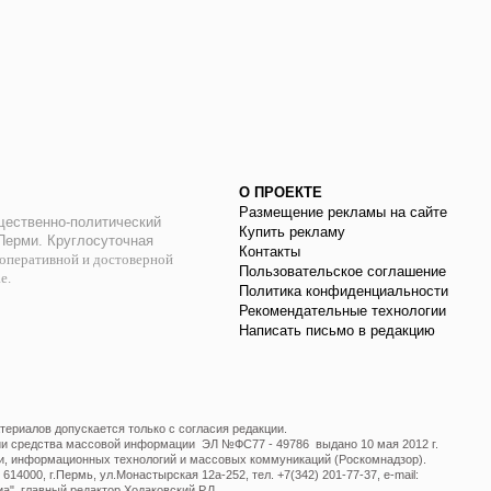
О ПРОЕКТЕ
Размещение рекламы на сайте
ественно-политический
Купить рекламу
 Перми. Круглосуточная
Контакты
оперативной и достоверной
Пользовательское соглашение
ае.
Политика конфиденциальности
Рекомендательные технологии
Написать письмо в редакцию
ериалов допускается только с согласия редакции.
ции средства массовой информации ЭЛ №ФС77 - 49786 выдано 10 мая 2012 г.
и, информационных технологий и массовых коммуникаций (Роскомнадзор).
14000, г.Пермь, ул.Монастырская 12а-252, тел. +7(342) 201-77-37, e-mail:
", главный редактор Ходаковский Р.Л.