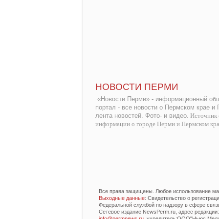
НОВОСТИ ПЕРМИ
«Новости Перми» - информационный общ
портал - все новости о Пермском крае и
лента новостей. Фото- и видео.
Источник 
информации о городе Перми и Пермском кр
Все права защищены. Любое использование мат
Выходные данные
: Свидетельство о регистра
Федеральной службой по надзору в сфере связ
Сетевое издание NewsPerm.ru, адрес редакции: 6
info@permnews.ru
, учредитель:ООО"Ньюс Медиа