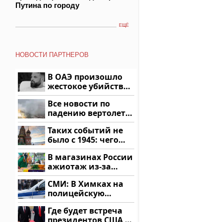
Путина по городу
ЕЩЁ
НОВОСТИ ПАРТНЕРОВ
В ОАЭ произошло
жестокое убийство
криптомиллионера
Все новости по
падению вертолета
на Кавказе: читать
Таких событий не
здесь
было с 1945: чего
ждать всем нам?
В магазинах России
ажиотаж из-за
этого продукта: что
СМИ: В Химках на
купить?
полицейскую
машину напали и
Где будет встреча
подожгли.
президентов США и