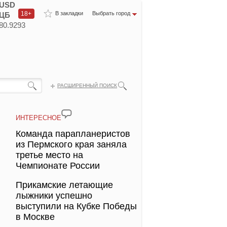
USD
18+
В закладки
Выбрать город
ЦБ
80.9293
РАСШИРЕННЫЙ ПОИСК
ИНТЕРЕСНОЕ
Команда парапланеристов
из Пермского края заняла
третье место на
Чемпионате России
Прикамские летающие
лыжники успешно
выступили на Кубке Победы
в Москве