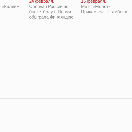
24 февраля.
15 февраля.
 «Калев»
Сборная России по
Матч «Молот-
баскетболу в Перми
Прикамье» - «Тамбов»
обыграла Финляндию