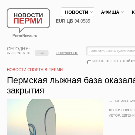
НОВОСТИ
АФИША
НОВОСТИ
ПЕРМИ
EUR ЦБ
94.0585
PermNews.ru
СЕГОДНЯ:
07 АВГУСТА, ПТ
ВСЕ
ПОПУЛЯРНЫЕ
ИСКАТЬ ТОЛЬКО В ЭТОЙ Р
НОВОСТИ СПОРТА В ПЕРМИ
Пермская лыжная база оказала
закрытия
17 НОЯ 2014 12:
ФОТО: НОВОС
АВТОР: ЕВГЕН