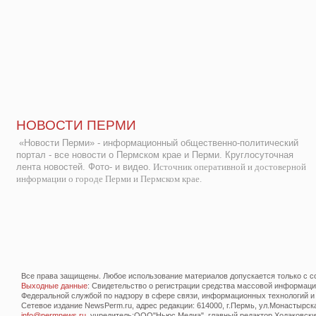
НОВОСТИ ПЕРМИ
«Новости Перми» - информационный общественно-политический
портал - все новости о Пермском крае и Перми. Круглосуточная
лента новостей. Фото- и видео.
Источник оперативной и достоверной
информации о городе Перми и Пермском крае.
Все права защищены. Любое использование материалов допускается только с со
Выходные данные
: Свидетельство о регистрации средства массовой информац
Федеральной службой по надзору в сфере связи, информационных технологий и
Сетевое издание NewsPerm.ru, адрес редакции: 614000, г.Пермь, ул.Монастырская 
info@permnews.ru
, учредитель:ООО"Ньюс Медиа", главный редактор Ходаковский