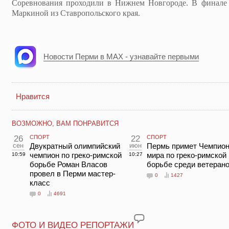
Соревнования проходили в Нижнем Новгороде. В финале 
Маркиной из Ставропольского края.
Новости Перми в MAX - узнавайте первыми
Нравится
ВОЗМОЖНО, ВАМ ПОНРАВИТСЯ
26
СПОРТ
22
СПОРТ
сен
Двукратный олимпийский
июн
Пермь примет Чемпион
чемпион по греко-римской
мира по греко-римской
10:59
10:27
борьбе Роман Власов
борьбе среди ветеран
провел в Перми мастер-
0
1427
класс
0
4691
ФОТО И ВИДЕО РЕПОРТАЖИ