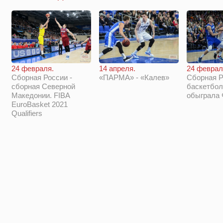
14 апреля.
24 феврал
24 февраля.
«ПАРМА» - «Калев»
Сборная Р
Сборная России -
баскетбол
сборная Северной
обыграла
Македонии. FIBA
EuroBasket 2021
Qualifiers