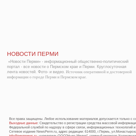
НОВОСТИ ПЕРМИ
«Новости Перми» - информационный общественно-политический
портал - все новости о Пермском крае и Перми. Круглосуточная
лента новостей. Фото- и видео.
Источник оперативной и достоверной
информации о городе Перми и Пермском крае.
Все права защищены. Любое использование материалов допускается только с со
Выходные данные
: Свидетельство о регистрации средства массовой информац
Федеральной службой по надзору в сфере связи, информационных технологий и
Сетевое издание NewsPerm.ru, адрес редакции: 614000, г.Пермь, ул.Монастырская 
info@permnews.ru
, учредитель:ООО"Ньюс Медиа", главный редактор Ходаковский