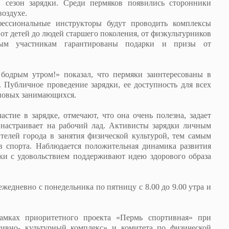
 сезон зарядки. Среди пермяков появились сторонники
оздухе.
фессиональные инструкторы будут проводить комплексы
от детей до людей старшего поколения, от физкультурников
ым участникам гарантированы подарки и призы от
рым утром!» показал, что пермяки заинтересованы в
 Публичное проведение зарядки, ее доступность для всех
новых занимающихся.
тие в зарядке, отмечают, что она очень полезна,
задает
настраивает на рабочий лад.
Активисты зарядки личным
елей города в занятия физической культурой, тем самым
в спорта. Наблюдается положительная динамика развития
ки с удовольствием поддерживают идею здорового образа
жедневно с понедельника по пятницу с 8.00 до 9.00 утра и
ках приоритетного проекта «Пермь спортивная» при
ивно- культурный комплекс» и комитета по физической