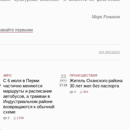
Марк Романов
навайте первыми
КОД ДЛЯ БЛОГА
АВТО
23
ПРОИСШЕСТВИЯ
л
С 6 июля в Перми
июн
Житель Оханского района
частично меняются
30 лет жил без паспорта
9
17:23
маршруты и расписание
0
951
автобусов, а трамваи в
Индустриальном районе
возвращаются к обычной
схеме
0
1759