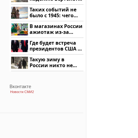
на Кавказе: читать
Таких событий не
здесь
было с 1945: чего
ждать всем нам?
В магазинах России
ажиотаж из-за
этого продукта: что
Где будет встреча
купить?
президентов США и
России: Европа?
Такую зиму в
России никто не
ждал: как так?!
Вконтакте
Новости СМИ2