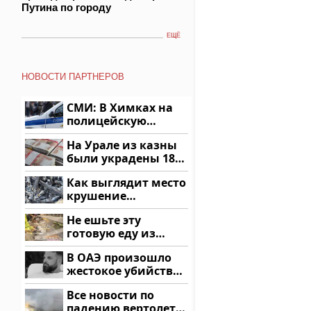
Путина по городу
ЕЩЁ
НОВОСТИ ПАРТНЕРОВ
СМИ: В Химках на
полицейскую
машину напали и
На Урале из казны
подожгли.
были украдены 18
миллионов рублей
Как выглядит место
крушение
вертолета на
Не ешьте эту
Кавказе: смотреть
готовую еду из
магазина: список
В ОАЭ произошло
жестокое убийство
криптомиллионера
Все новости по
падению вертолета