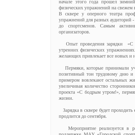
начале этого года прошел зимний
физических упражнений на свежем в
В сквере у оперного театра про
упражнений для разных аудиторий - 
до спортсменов. Самым активн
организаторов.
Опыт проведения зарядки «С бод
утренних физических упражнениях.
желающих привлекает все новых и 
Пермяки, которые принимали учас
позитивный тон трудовому дню и 
примером вовлекают остальных жит
увеличивая количество стороннико
проекта «С бодрым утром!», пермя
жизни.
Зарядка в сквере будет проходить е
продлится до сентября.
Мероприятие реализуется в рам
поддержке МАУ «Городской спорт