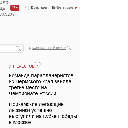
USD
18+
В закладки
Выбрать город
ЦБ
80.9293
РАСШИРЕННЫЙ ПОИСК
ИНТЕРЕСНОЕ
Команда парапланеристов
из Пермского края заняла
третье место на
Чемпионате России
Прикамские летающие
лыжники успешно
выступили на Кубке Победы
в Москве