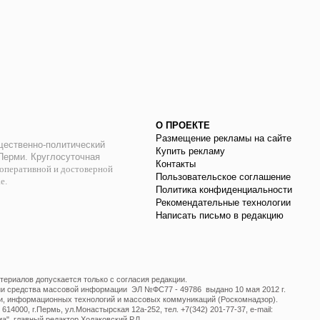
О ПРОЕКТЕ
Размещение рекламы на сайте
ественно-политический
Купить рекламу
 Перми. Круглосуточная
Контакты
оперативной и достоверной
Пользовательское соглашение
ае.
Политика конфиденциальности
Рекомендательные технологии
Написать письмо в редакцию
ериалов допускается только с согласия редакции.
ции средства массовой информации ЭЛ №ФС77 - 49786 выдано 10 мая 2012 г.
и, информационных технологий и массовых коммуникаций (Роскомнадзор).
14000, г.Пермь, ул.Монастырская 12а-252, тел. +7(342) 201-77-37, e-mail:
", главный редактор Ходаковский Р.Л.