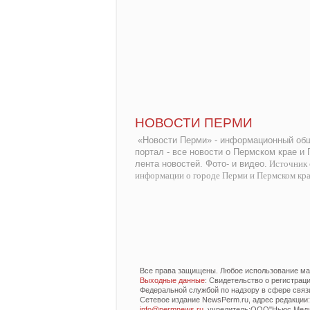
НОВОСТИ ПЕРМИ
«Новости Перми» - информационный общ
портал - все новости о Пермском крае и
лента новостей. Фото- и видео.
Источник 
информации о городе Перми и Пермском кр
Все права защищены. Любое использование мат
Выходные данные
: Свидетельство о регистра
Федеральной службой по надзору в сфере связ
Сетевое издание NewsPerm.ru, адрес редакции: 6
info@permnews.ru
, учредитель:ООО"Ньюс Медиа