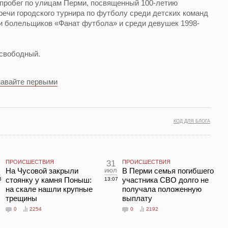
опробег по улицам Перми, посвященный 100-летию
ечи городского турнира по футболу среди детских команд
ди болельщиков «Фанат футбола» и среди девушек 1998-
 свободный.
навайте первыми
КОД ДЛЯ БЛОГА
ПРОИСШЕСТВИЯ
31
ПРОИСШЕСТВИЯ
л
На Чусовой закрыли
июл
В Перми семья погибшего
стоянку у камня Поныш:
участника СВО долго не
3
13:07
на скале нашли крупные
получала положенную
трещины
выплату
0
2254
0
2192