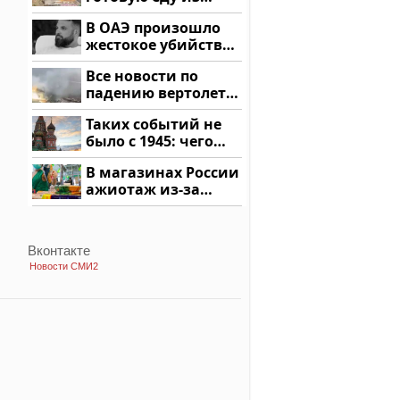
магазина: список
В ОАЭ произошло
жестокое убийство
криптомиллионера
Все новости по
падению вертолета
на Кавказе: читать
Таких событий не
здесь
было с 1945: чего
ждать всем нам?
В магазинах России
ажиотаж из-за
этого продукта: что
купить?
Вконтакте
Новости СМИ2