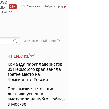
USD
18+
В закладки
Выбрать город
ЦБ
81.4077
РАСШИРЕННЫЙ ПОИСК
ИНТЕРЕСНОЕ
Команда парапланеристов
из Пермского края заняла
третье место на
Чемпионате России
Прикамские летающие
лыжники успешно
выступили на Кубке Победы
в Москве