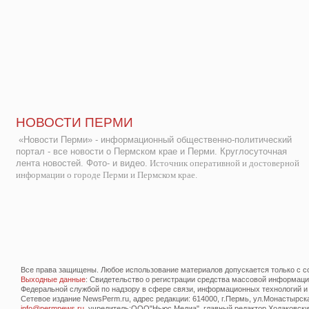
НОВОСТИ ПЕРМИ
«Новости Перми» - информационный общественно-политический
портал - все новости о Пермском крае и Перми. Круглосуточная
лента новостей. Фото- и видео.
Источник оперативной и достоверной
информации о городе Перми и Пермском крае.
Все права защищены. Любое использование материалов допускается только с со
Выходные данные
: Свидетельство о регистрации средства массовой информац
Федеральной службой по надзору в сфере связи, информационных технологий и
Сетевое издание NewsPerm.ru, адрес редакции: 614000, г.Пермь, ул.Монастырская 
info@permnews.ru
, учредитель:ООО"Ньюс Медиа", главный редактор Ходаковский