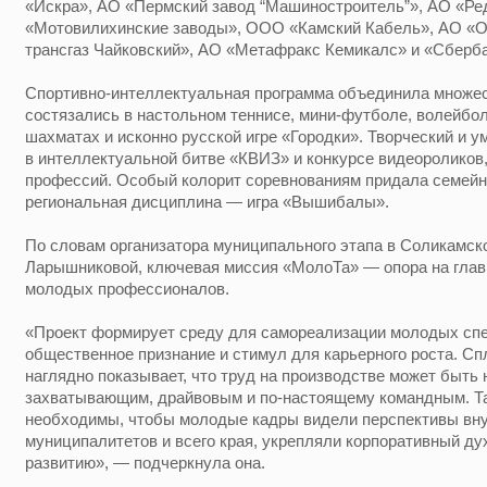
«Искра», АО «Пермский завод “Машиностроитель”», АО «Ре
«Мотовилихинские заводы», ООО «Камский Кабель», АО «
трансгаз Чайковский», АО «Метафракс Кемикалс» и «Сберба
Спортивно-интеллектуальная программа объединила множес
состязались в настольном теннисе, мини-футболе, волейбол
шахматах и исконно русской игре «Городки». Творческий и 
в интеллектуальной битве «КВИЗ» и конкурсе видеороликов
профессий. Особый колорит соревнованиям придала семейн
региональная дисциплина — игра «Вышибалы».
По словам организатора муниципального этапа в Соликамск
Ларышниковой, ключевая миссия «МолоТа» — опора на глав
молодых профессионалов.
«Проект формирует среду для самореализации молодых спе
общественное признание и стимул для карьерного роста. Сп
наглядно показывает, что труд на производстве может быть 
захватывающим, драйвовым и по-настоящему командным. Т
необходимы, чтобы молодые кадры видели перспективы вну
муниципалитетов и всего края, укрепляли корпоративный д
развитию», — подчеркнула она.