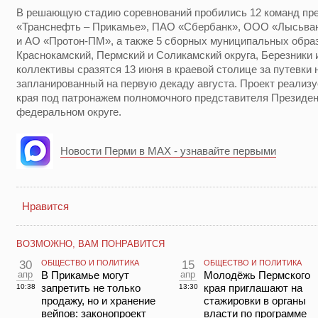
В решающую стадию соревнований пробились 12 команд пре
«Транснефть – Прикамье», ПАО «Сбербанк», ООО «Лысьв
и АО «Протон-ПМ», а также 5 сборных муниципальных обра
Краснокамский, Пермский и Соликамский округа, Березники 
коллективы сразятся 13 июня в краевой столице за путевки 
запланированный на первую декаду августа. Проект реализ
края под патронажем полномочного представителя Президе
федеральном округе.
Новости Перми в MAX - узнавайте первыми
Нравится
ВОЗМОЖНО, ВАМ ПОНРАВИТСЯ
30
ОБЩЕСТВО И ПОЛИТИКА
15
ОБЩЕСТВО И ПОЛИТИКА
апр
В Прикамье могут
апр
Молодёжь Пермского
запретить не только
края приглашают на
10:38
13:30
продажу, но и хранение
стажировки в органы
вейпов: законопроект
власти по программе