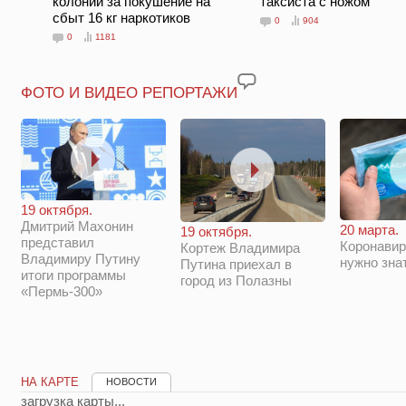
колонии за покушение на
таксиста с ножом
сбыт 16 кг наркотиков
0
904
0
1181
ФОТО И ВИДЕО РЕПОРТАЖИ
19 октября.
Дмитрий Махонин
20 марта.
19 октября.
представил
Коронавир
Кортеж Владимира
Владимиру Путину
нужно зна
Путина приехал в
итоги программы
город из Полазны
«Пермь-300»
НА КАРТЕ
НОВОСТИ
загрузка карты...