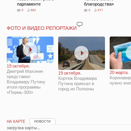
парламенте
благородства»
0
862
0
977
ФОТО И ВИДЕО РЕПОРТАЖИ
19 октября.
Дмитрий Махонин
20 марта.
19 октября.
представил
Коронавир
Кортеж Владимира
Владимиру Путину
нужно зна
Путина приехал в
итоги программы
город из Полазны
«Пермь-300»
НА КАРТЕ
НОВОСТИ
загрузка карты...