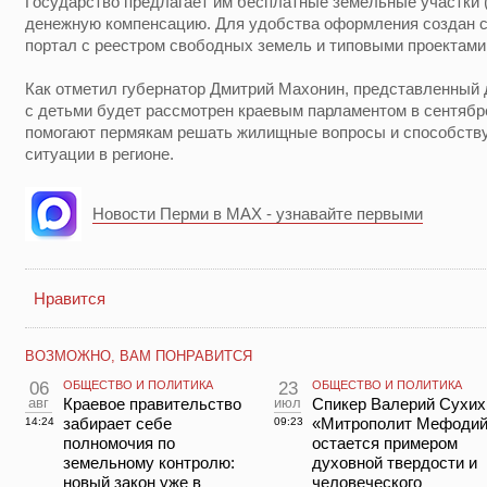
Государство предлагает им бесплатные земельные участки 
денежную компенсацию. Для удобства оформления создан
портал с реестром свободных земель и типовыми проектами
Как отметил губернатор Дмитрий Махонин, представленный 
с детьми будет рассмотрен краевым парламентом в сентяб
помогают пермякам решать жилищные вопросы и способств
ситуации в регионе.
Новости Перми в MAX - узнавайте первыми
Нравится
ВОЗМОЖНО, ВАМ ПОНРАВИТСЯ
06
ОБЩЕСТВО И ПОЛИТИКА
23
ОБЩЕСТВО И ПОЛИТИКА
авг
Краевое правительство
июл
Спикер Валерий Сухих
забирает себе
«Митрополит Мефоди
14:24
09:23
полномочия по
остается примером
земельному контролю:
духовной твердости и
новый закон уже в
человеческого