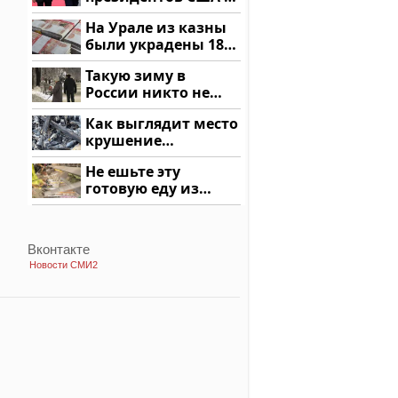
России: Европа?
На Урале из казны
были украдены 18
миллионов рублей
Такую зиму в
России никто не
ждал: как так?!
Как выглядит место
крушение
вертолета на
Не ешьте эту
Кавказе: смотреть
готовую еду из
магазина: список
Вконтакте
Новости СМИ2