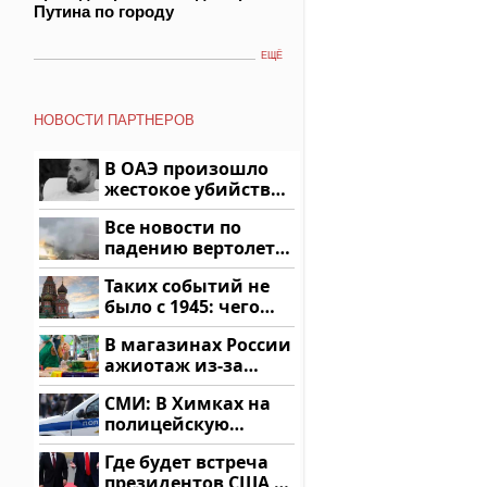
Путина по городу
ЕЩЁ
НОВОСТИ ПАРТНЕРОВ
В ОАЭ произошло
жестокое убийство
криптомиллионера
Все новости по
падению вертолета
на Кавказе: читать
Таких событий не
здесь
было с 1945: чего
ждать всем нам?
В магазинах России
ажиотаж из-за
этого продукта: что
СМИ: В Химках на
купить?
полицейскую
машину напали и
Где будет встреча
подожгли.
президентов США и