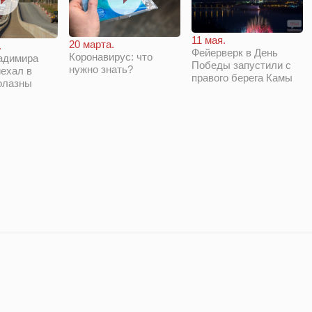
11 мая.
20 марта.
.
Фейерверк в День
Коронавирус: что
адимира
Победы запустили с
нужно знать?
ехал в
правого берега Камы
олазны