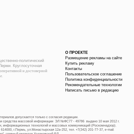
О ПРОЕКТЕ
Размещение рекламы на сайте
ественно-политический
Купить рекламу
 Перми. Круглосуточная
Контакты
оперативной и достоверной
Пользовательское соглашение
ае.
Политика конфиденциальности
Рекомендательные технологии
Написать письмо в редакцию
ериалов допускается только с согласия редакции.
ции средства массовой информации ЭЛ №ФС77 - 49786 выдано 10 мая 2012 г.
и, информационных технологий и массовых коммуникаций (Роскомнадзор).
14000, г.Пермь, ул.Монастырская 12а-252, тел. +7(342) 201-77-37, e-mail:
", главный редактор Ходаковский Р.Л.