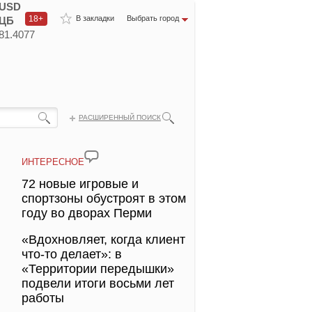
USD
18+
В закладки
Выбрать город
ЦБ
81.4077
РАСШИРЕННЫЙ ПОИСК
ИНТЕРЕСНОЕ
72 новые игровые и
спортзоны обустроят в этом
году во дворах Перми
«Вдохновляет, когда клиент
что-то делает»: в
«Территории передышки»
подвели итоги восьми лет
работы