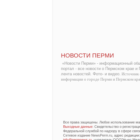
НОВОСТИ ПЕРМИ
«Новости Перми» - информационный общ
портал - все новости о Пермском крае и
лента новостей. Фото- и видео.
Источник 
информации о городе Перми и Пермском кр
Все права защищены. Любое использование мат
Выходные данные
: Свидетельство о регистра
Федеральной службой по надзору в сфере связ
Сетевое издание NewsPerm.ru, адрес редакции: 6
info@permnews.ru
, учредитель:ООО"Ньюс Медиа