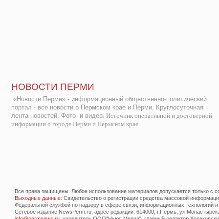
НОВОСТИ ПЕРМИ
«Новости Перми» - информационный общественно-политический
портал - все новости о Пермском крае и Перми. Круглосуточная
лента новостей. Фото- и видео.
Источник оперативной и достоверной
информации о городе Перми и Пермском крае.
Все права защищены. Любое использование материалов допускается только с со
Выходные данные
: Свидетельство о регистрации средства массовой информац
Федеральной службой по надзору в сфере связи, информационных технологий и
Сетевое издание NewsPerm.ru, адрес редакции: 614000, г.Пермь, ул.Монастырская 
info@permnews.ru
, учредитель:ООО"Ньюс Медиа", главный редактор Ходаковский