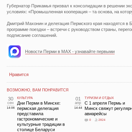
Губернатор Прикамья призвал к консолидации в решении эк
условиях: «Промышленная кооперация – та основа, на кото
Дмитрий Махонин и делегация Пермского края находятся в Б
программе поездки – встречи с руководством страны, перег
подписание соглашений.
Новости Перми в MAX - узнавайте первыми
Нравится
ВОЗМОЖНО, ВАМ ПОНРАВИТСЯ
30
КУЛЬТУРА
01
ТУРИЗМ И ОТДЫХ
сен
Дни Перми в Минске:
апр
С 1 апреля Пермь и
пермская делегация
Минск свяжут регуляр
14:06
14:44
представила
авиарейсы
гастрономические и
0
2824
культурные традиции в
столице Беларуси