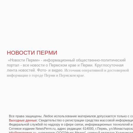
НОВОСТИ ПЕРМИ
«Новости Перми» - информационный общественно-политический
портал - все новости о Пермском крае и Перми. Круглосуточная
лента новостей. Фото- и видео.
Источник оперативной и достоверной
информации о городе Перми и Пермском крае.
Все права защищены. Любое использование материалов допускается только с со
Выходные данные
: Свидетельство о регистрации средства массовой информац
Федеральной службой по надзору в сфере связи, информационных технологий и
Сетевое издание NewsPerm.ru, адрес редакции: 614000, г.Пермь, ул.Монастырская 
info@permnews.ru
, учредитель:ООО"Ньюс Медиа", главный редактор Ходаковский