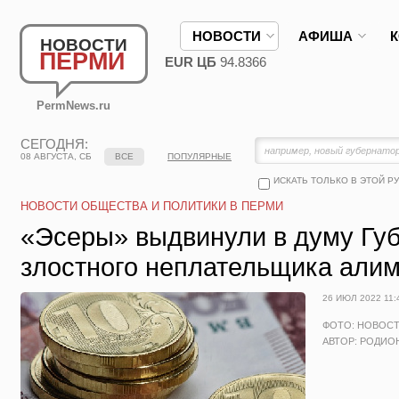
НОВОСТИ
АФИША
НОВОСТИ
ПЕРМИ
EUR ЦБ
94.8366
PermNews.ru
СЕГОДНЯ:
08 АВГУСТА, СБ
ВСЕ
ПОПУЛЯРНЫЕ
ИСКАТЬ ТОЛЬКО В ЭТОЙ Р
НОВОСТИ ОБЩЕСТВА И ПОЛИТИКИ В ПЕРМИ
«Эсеры» выдвинули в думу Гу
злостного неплательщика али
26 ИЮЛ 2022 11:
ФОТО: НОВОС
АВТОР: РОДИО