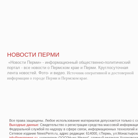
НОВОСТИ ПЕРМИ
«Новости Перми» - информационный общественно-политический
портал - все новости о Пермском крае и Перми. Круглосуточная
лента новостей. Фото- и видео.
Источник оперативной и достоверной
информации о городе Перми и Пермском крае.
Все права защищены. Любое использование материалов допускается только с со
Выходные данные
: Свидетельство о регистрации средства массовой информац
Федеральной службой по надзору в сфере связи, информационных технологий и
Сетевое издание NewsPerm.ru, адрес редакции: 614000, г.Пермь, ул.Монастырская 
info@permnews.ru
, учредитель:ООО"Ньюс Медиа", главный редактор Ходаковский