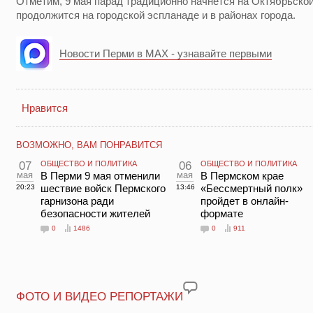
Отметим, 9 мая парад традиционно начнется на Октябрьской
продолжится на городской эспланаде и в районах города.
Новости Перми в MAX - узнавайте первыми
Нравится
ВОЗМОЖНО, ВАМ ПОНРАВИТСЯ
07
ОБЩЕСТВО И ПОЛИТИКА
06
ОБЩЕСТВО И ПОЛИТИКА
мая
В Перми 9 мая отменили
мая
В Пермском крае
шествие войск Пермского
«Бессмертный полк»
20:23
13:46
гарнизона ради
пройдет в онлайн-
безопасности жителей
формате
0
1486
0
911
ФОТО И ВИДЕО РЕПОРТАЖИ