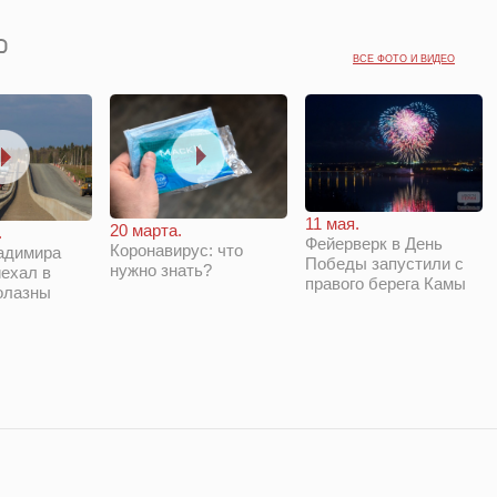
ВСЕ ФОТО И ВИДЕО
11 мая.
20 марта.
.
Фейерверк в День
Коронавирус: что
адимира
Победы запустили с
нужно знать?
ехал в
правого берега Камы
олазны