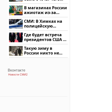
ждать всем нам?
В магазинах России
ажиотаж из-за
этого продукта: что
СМИ: В Химках на
купить?
полицейскую
машину напали и
Где будет встреча
подожгли.
президентов США и
России: Европа?
Такую зиму в
России никто не
ждал: как так?!
Вконтакте
Новости СМИ2