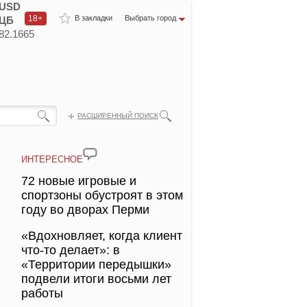
USD
18+
В закладки
Выбрать город
ЦБ
82.1665
РАСШИРЕННЫЙ ПОИСК
ИНТЕРЕСНОЕ
72 новые игровые и
спортзоны обустроят в этом
году во дворах Перми
«Вдохновляет, когда клиент
что-то делает»: в
«Территории передышки»
подвели итоги восьми лет
работы