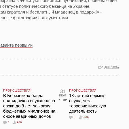
 Мырзина в Фейсбуке появились публикации, оповещающие
 в статусе политического беженца на Украине.
кам карателя и бесплатный младенец в подарок!» -
енные фотографии с документами.
навайте первыми
КОД ДЛЯ БЛОГА
ПРОИСШЕСТВИЯ
31
ПРОИСШЕСТВИЯ
В Березниках банда
июл
18-летний пермяк
подрядчиков осуждена на
осужден за
7
15:02
сроки до 8 лет за кражу
террористическую
бюджетных миллионов на
деятельность
сносе аварийных домов
0
2682
0
966