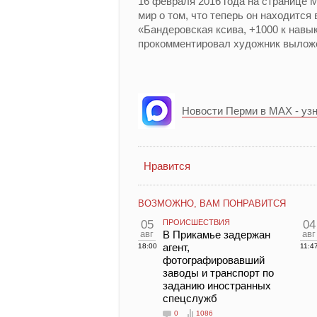
16 февраля 2016 года на странице
мир о том, что теперь он находится
«Бандеровская ксива, +1000 к навы
прокомментировал художник вылож
Новости Перми в MAX - уз
Нравится
ВОЗМОЖНО, ВАМ ПОНРАВИТСЯ
05
ПРОИСШЕСТВИЯ
04
авг
В Прикамье задержан
авг
агент,
18:00
11:4
фотографировавший
заводы и транспорт по
заданию иностранных
спецслужб
0
1086