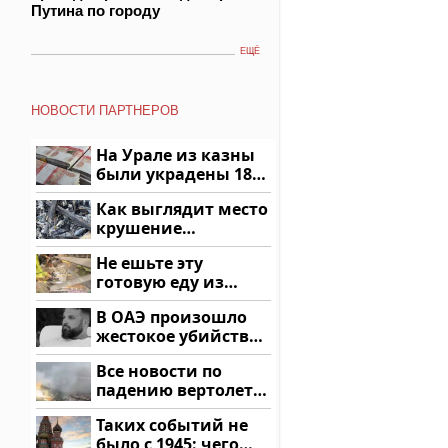
Путина по городу
ЕЩЁ
НОВОСТИ ПАРТНЕРОВ
На Урале из казны
были украдены 18
миллионов рублей
Как выглядит место
крушение
вертолета на
Не ешьте эту
Кавказе: смотреть
готовую еду из
магазина: список
В ОАЭ произошло
жестокое убийство
криптомиллионера
Все новости по
падению вертолета
на Кавказе: читать
Таких событий не
здесь
было с 1945: чего