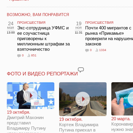
ВОЗМОЖНО, ВАМ ПОНРАВИТСЯ
24
ПРОИСШЕСТВИЯ
19
ПРОИСШЕСТВИЯ
мая
Экс-сотрудница УФМС и
ноя
Почти 400 мигрантов с
ее соучастница
рынка «Прикамье»
13:00
11:31
приговорены к
проверили на нарушен
миллионным штрафам за
законов
взяточничество
0
1334
0
851
ФОТО И ВИДЕО РЕПОРТАЖИ
19 октября.
Дмитрий Махонин
20 марта.
19 октября.
представил
Коронавир
Кортеж Владимира
Владимиру Путину
нужно зна
Путина приехал в