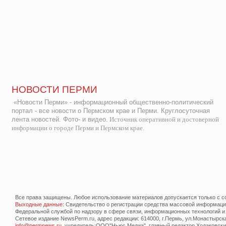
НОВОСТИ ПЕРМИ
«Новости Перми» - информационный общественно-политический
портал - все новости о Пермском крае и Перми. Круглосуточная
лента новостей. Фото- и видео.
Источник оперативной и достоверной
информации о городе Перми и Пермском крае.
Все права защищены. Любое использование материалов допускается только с со
Выходные данные
: Свидетельство о регистрации средства массовой информац
Федеральной службой по надзору в сфере связи, информационных технологий и
Сетевое издание NewsPerm.ru, адрес редакции: 614000, г.Пермь, ул.Монастырская 
info@permnews.ru
, учредитель:ООО"Ньюс Медиа", главный редактор Ходаковский