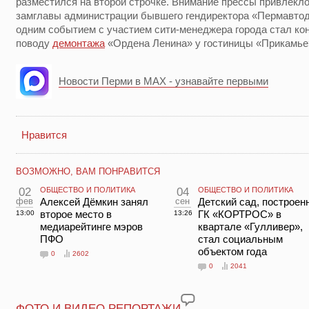
разместился на второй строчке. Внимание прессы привлекл
замглавы администрации бывшего гендиректора «Пермавто
одним событием с участием сити-менеджера города стал ко
поводу
демонтажа
«Ордена Ленина» у гостиницы «Прикамь
Новости Перми в MAX - узнавайте первыми
Нравится
ВОЗМОЖНО, ВАМ ПОНРАВИТСЯ
02
ОБЩЕСТВО И ПОЛИТИКА
04
ОБЩЕСТВО И ПОЛИТИКА
фев
Алексей Дёмкин занял
сен
Детский сад, построен
второе место в
ГК «КОРТРОС» в
13:00
13:26
медиарейтинге мэров
квартале «Гулливер»,
ПФО
стал социальным
объектом года
0
2602
0
2041
ФОТО И ВИДЕО РЕПОРТАЖИ