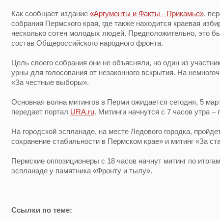
Как сообщает издание
«Аргументы и Факты - Прикамье»
, пе
собрания Пермского края, где также находится краевая изб
несколько сотен молодых людей. Предположительно, это б
состав Общероссийского народного фронта.
Цель своего собрания они не объясняли, но один из участни
урны для голосования от незаконного вскрытия. На немног
«За честные выборы».
Основная волна митингов в Перми ожидается сегодня, 5 март
передает портал
URA.ru
. Митинги начнутся с 7 часов утра –
На городской эспланаде, на месте Ледового городка, пройде
сохранение стабильности в Пермском крае» и митинг «За ст
Пермские оппозиционеры с 18 часов начнут митинг по итога
эспланаде у памятника «Фронту и тылу».
Ссылки по теме: