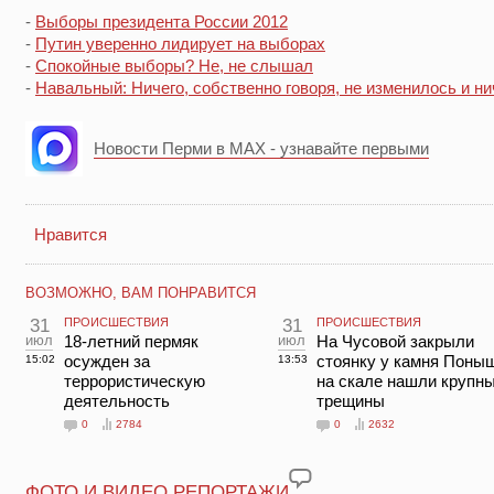
-
Выборы президента России 2012
-
Путин уверенно лидирует на выборах
-
Спокойные выборы? Не, не слышал
-
Навальный: Ничего, собственно говоря, не изменилось и н
Новости Перми в MAX - узнавайте первыми
Нравится
ВОЗМОЖНО, ВАМ ПОНРАВИТСЯ
31
ПРОИСШЕСТВИЯ
31
ПРОИСШЕСТВИЯ
июл
18-летний пермяк
июл
На Чусовой закрыли
осужден за
стоянку у камня Поны
15:02
13:53
террористическую
на скале нашли крупн
деятельность
трещины
0
2784
0
2632
ФОТО И ВИДЕО РЕПОРТАЖИ