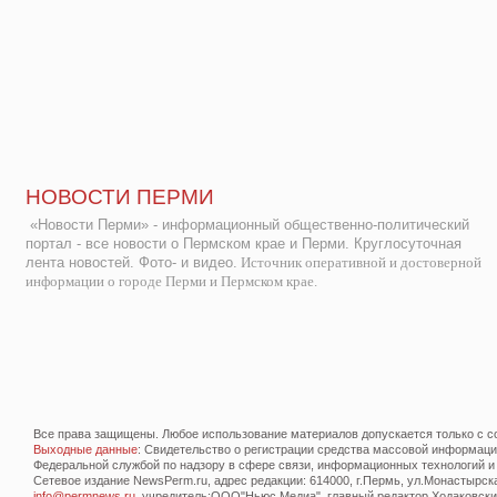
НОВОСТИ ПЕРМИ
«Новости Перми» - информационный общественно-политический
портал - все новости о Пермском крае и Перми. Круглосуточная
лента новостей. Фото- и видео.
Источник оперативной и достоверной
информации о городе Перми и Пермском крае.
Все права защищены. Любое использование материалов допускается только с со
Выходные данные
: Свидетельство о регистрации средства массовой информац
Федеральной службой по надзору в сфере связи, информационных технологий и
Сетевое издание NewsPerm.ru, адрес редакции: 614000, г.Пермь, ул.Монастырская 
info@permnews.ru
, учредитель:ООО"Ньюс Медиа", главный редактор Ходаковский