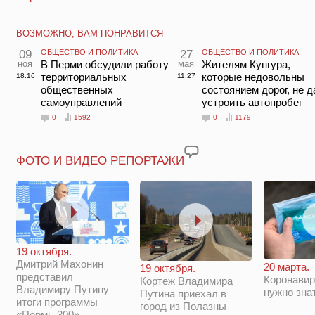
ВОЗМОЖНО, ВАМ ПОНРАВИТСЯ
09
ОБЩЕСТВО И ПОЛИТИКА
27
ОБЩЕСТВО И ПОЛИТИКА
ноя
В Перми обсудили работу
мая
Жителям Кунгура,
территориальных
которые недовольны
18:16
11:27
общественных
состоянием дорог, не 
самоуправлений
устроить автопробег
0
1592
0
1179
ФОТО И ВИДЕО РЕПОРТАЖИ
19 октября.
Дмитрий Махонин
20 марта.
19 октября.
представил
Коронавир
Кортеж Владимира
Владимиру Путину
нужно зна
Путина приехал в
итоги программы
город из Полазны
«Пермь-300»