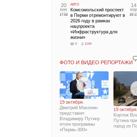
20
АВТО
14
мая
Комсомольский проспект
мар
в Перми отремонтируют в
17:02
20:1
2026 году в рамках
нацпроекта
«Инфраструктура для
жизни»
0
1166
ФОТО И ВИДЕО РЕПОРТАЖИ
19 октября.
Дмитрий Махонин
19 октября
представил
Кортеж Вл
Владимиру Путину
Путина при
итоги программы
город из П
«Пермь-300»