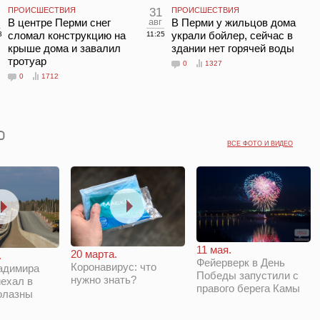
ПРОИСШЕСТВИЯ
31
ПРОИСШЕСТВИЯ
В центре Перми снег
авг
В Перми у жильцов дома
сломал конструкцию на
украли бойлер, сейчас в
3
11:25
крыше дома и завалил
здании нет горячей воды
тротуар
0
1327
0
1712
ВСЕ ФОТО И ВИДЕО
11 мая.
20 марта.
.
Фейерверк в День
Коронавирус: что
адимира
Победы запустили с
нужно знать?
ехал в
правого берега Камы
олазны