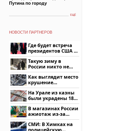
Путина по городу
ЕЩЁ
НОВОСТИ ПАРТНЕРОВ
Где будет встреча
президентов США и
России: Европа?
Такую зиму в
России никто не
ждал: как так?!
Как выглядит место
крушение
вертолета на
На Урале из казны
Кавказе: смотреть
были украдены 18
миллионов рублей
В магазинах России
ажиотаж из-за
этого продукта: что
СМИ: В Химках на
купить?
полицейскую