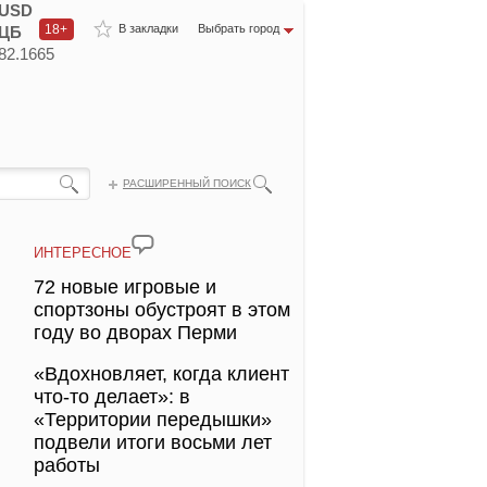
USD
18+
В закладки
Выбрать город
ЦБ
82.1665
РАСШИРЕННЫЙ ПОИСК
ИНТЕРЕСНОЕ
72 новые игровые и
спортзоны обустроят в этом
году во дворах Перми
«Вдохновляет, когда клиент
что-то делает»: в
«Территории передышки»
подвели итоги восьми лет
работы