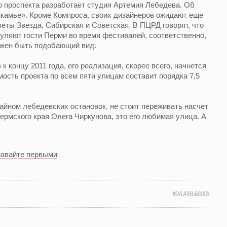
 проспекта разработает студия Артемия Лебедева. Об
икамье». Кроме Компроса, своих дизайнеров ожидают еще
зеты Звезда, Сибирская и Советская. В ПЦРД говорят, что
гуляют гости Перми во время фестивалей, соответственно,
лжен быть подобающий вид.
к концу 2011 года, его реализация, скорее всего, начнется
ость проекта по всем пяти улицам составит порядка 7,5
йном лебедевских остановок, не стоит переживать насчет
ермского края Олега Чиркунова, это его любимая улица. А
.
навайте первыми
КОД ДЛЯ БЛОГА