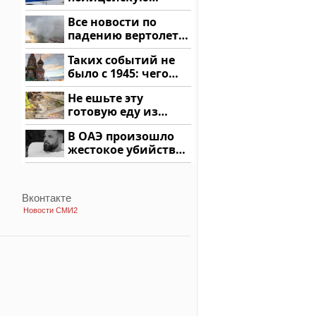
машину напали и
Все новости по
подожгли.
падению вертолета
на Кавказе: читать
Таких событий не
здесь
было с 1945: чего
ждать всем нам?
Не ешьте эту
готовую еду из
магазина: список
В ОАЭ произошло
жестокое убийство
криптомиллионера
Вконтакте
Новости СМИ2