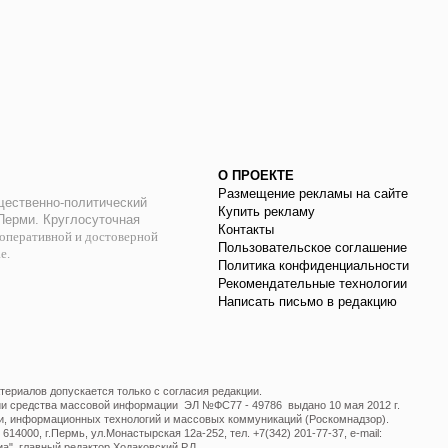
О ПРОЕКТЕ
Размещение рекламы на сайте
ественно-политический
Купить рекламу
 Перми. Круглосуточная
Контакты
оперативной и достоверной
Пользовательское соглашение
ае.
Политика конфиденциальности
Рекомендательные технологии
Написать письмо в редакцию
ериалов допускается только с согласия редакции.
ции средства массовой информации ЭЛ №ФС77 - 49786 выдано 10 мая 2012 г.
и, информационных технологий и массовых коммуникаций (Роскомнадзор).
14000, г.Пермь, ул.Монастырская 12а-252, тел. +7(342) 201-77-37, e-mail:
", главный редактор Ходаковский Р.Л.