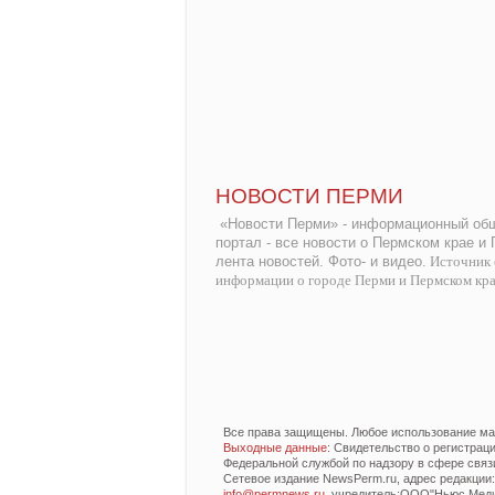
НОВОСТИ ПЕРМИ
«Новости Перми» - информационный общ
портал - все новости о Пермском крае и
лента новостей. Фото- и видео.
Источник 
информации о городе Перми и Пермском кр
Все права защищены. Любое использование мат
Выходные данные
: Свидетельство о регистра
Федеральной службой по надзору в сфере связ
Сетевое издание NewsPerm.ru, адрес редакции: 6
info@permnews.ru
, учредитель:ООО"Ньюс Медиа