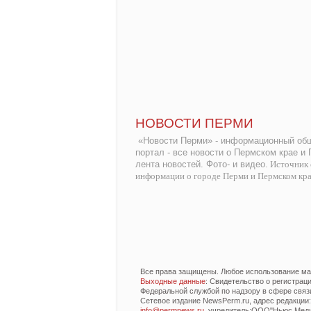
НОВОСТИ ПЕРМИ
«Новости Перми» - информационный общ
портал - все новости о Пермском крае и
лента новостей. Фото- и видео.
Источник 
информации о городе Перми и Пермском кр
Все права защищены. Любое использование мат
Выходные данные
: Свидетельство о регистра
Федеральной службой по надзору в сфере связ
Сетевое издание NewsPerm.ru, адрес редакции: 6
info@permnews.ru
, учредитель:ООО"Ньюс Медиа