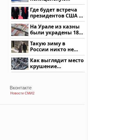
машину напали и
Где будет встреча
подожгли.
президентов США и
России: Европа?
На Урале из казны
были украдены 18
миллионов рублей
Такую зиму в
России никто не
ждал: как так?!
Как выглядит место
крушение
вертолета на
Кавказе: смотреть
Вконтакте
Новости СМИ2