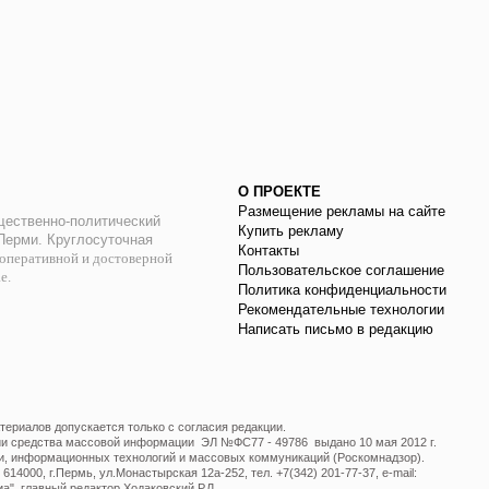
О ПРОЕКТЕ
Размещение рекламы на сайте
ественно-политический
Купить рекламу
 Перми. Круглосуточная
Контакты
оперативной и достоверной
Пользовательское соглашение
ае.
Политика конфиденциальности
Рекомендательные технологии
Написать письмо в редакцию
ериалов допускается только с согласия редакции.
ции средства массовой информации ЭЛ №ФС77 - 49786 выдано 10 мая 2012 г.
и, информационных технологий и массовых коммуникаций (Роскомнадзор).
14000, г.Пермь, ул.Монастырская 12а-252, тел. +7(342) 201-77-37, e-mail:
", главный редактор Ходаковский Р.Л.