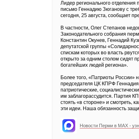
Лидер регионального отделения 
письмо Геннадию Зюганову с тре
сегодня, 25 августа, сообщает п
В частности, Олег Степанов недо
Законодательного собрания пермс
Константин Окунев, Геннадий Ку
депутатской группы «Солидарно
спискам которых во власть рвутся
открыто за одним столом сидят п
богатейших людей региона».
Более того, «Патриоты России» 
председателя ЦК КПРФ Геннадия
патриотические, социалистически
им заблагорассудится. Партия К
стоять «в стороне» и смотреть, к
эти идеи. Наша обязанность защи
Новости Перми в MAX - уз