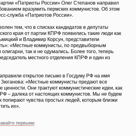
партии «Патриоты России» Олег Степанов направил
бованием вразумить пермских коммунистов. Об этом
ресс-служба «Патриотов России».
волен тем, что в списках кандидатов в депутаты
кого края от партии КПРФ появились такие люди как
зьмицкий и Владимир Корсун, представители
сть»: «Местные коммунисты, по предвыборным
 олигархи, так и не одумались. Более того, теперь
редседатель местного отделения КПРФ и один из
направили открытое письмо в Госдуму РФ на имя
 Зюганова: «Местные коммунисты предают все
е ценности. Они трактуют коммунистические идеи, как
ПРФ – далека от настоящих коммунистов. Мы не будем
ак попирают чувства простых людей, которым близки
тить их».
навайте первыми