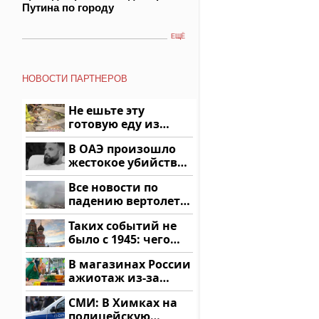
Путина по городу
ЕЩЁ
НОВОСТИ ПАРТНЕРОВ
Не ешьте эту
готовую еду из
магазина: список
В ОАЭ произошло
жестокое убийство
криптомиллионера
Все новости по
падению вертолета
на Кавказе: читать
Таких событий не
здесь
было с 1945: чего
ждать всем нам?
В магазинах России
ажиотаж из-за
этого продукта: что
СМИ: В Химках на
купить?
полицейскую