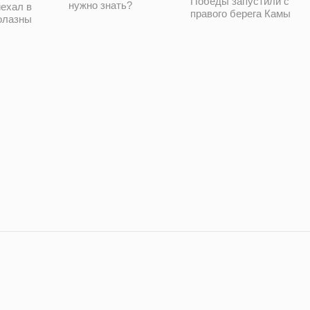
Победы запустили с
нужно знать?
ехал в
правого берега Камы
олазны