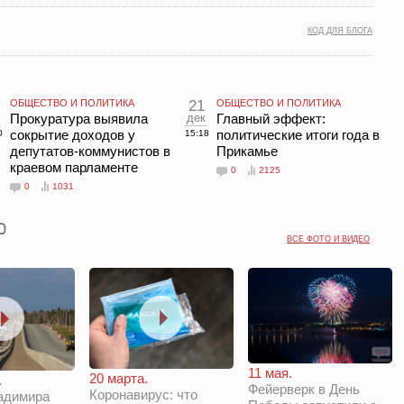
КОД ДЛЯ БЛОГА
ОБЩЕСТВО И ПОЛИТИКА
21
ОБЩЕСТВО И ПОЛИТИКА
Прокуратура выявила
дек
Главный эффект:
сокрытие доходов у
политические итоги года в
0
15:18
депутатов-коммунистов в
Прикамье
краевом парламенте
0
2125
0
1031
ВСЕ ФОТО И ВИДЕО
11 мая.
20 марта.
.
Фейерверк в День
Коронавирус: что
адимира