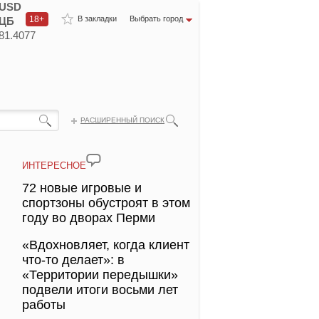
USD
18+
В закладки
Выбрать город
ЦБ
81.4077
РАСШИРЕННЫЙ ПОИСК
ИНТЕРЕСНОЕ
72 новые игровые и
спортзоны обустроят в этом
году во дворах Перми
«Вдохновляет, когда клиент
что-то делает»: в
«Территории передышки»
подвели итоги восьми лет
работы