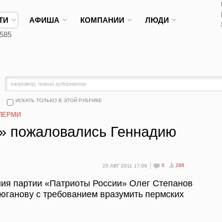
ТИ
АФИША
КОМПАНИИ
ЛЮДИ
585
ИСКАТЬ ТОЛЬКО В ЭТОЙ РУБРИКЕ
ПЕРМИ
» пожаловались Геннадию
0
288
25 АВГ 2011 17:09
ния партии «Патриоты России» Олег Степанов
юганову с требованием вразумить пермских