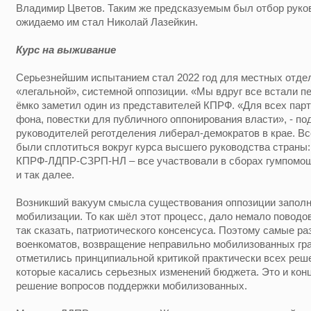
Владимир Цветов. Таким же предсказуемым был отбор руков
ожидаемо им стал Николай Лазейкин.
Курс на выживание
Серьезнейшим испытанием стал 2022 год для местных отдел
«легальной», системной оппозиции. «Мы вдруг все встали п
ёмко заметил один из представителей КПРФ. «Для всех пар
фона, повестки для публичного оппонирования власти», - по
руководителей реготделения либерал-демократов в крае. В
были сплотиться вокруг курса высшего руководства страны:
КПРФ-ЛДПР-СЗРП-НЛ – все участвовали в сборах гумпомощ
и так далее.
Возникший вакуум смысла существования оппозиции заполн
мобилизации. То как шёл этот процесс, дало немало поводов
так сказать, патриотического консенсуса. Поэтому самые ра
военкоматов, возвращение неправильно мобилизованных г
отметились принципиальной критикой практически всех реше
которые касались серьезных изменений бюджета. Это и конц
решение вопросов поддержки мобилизованных.