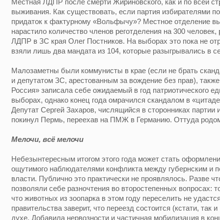
Местная ЛДПР после смерти Жириновского, как и по всей ст
выживания. Как существовать, если партия избирателями по
придаток к фактурному «Вольфычу»? Местное отделение вы
нарастило количество членов реготделения на 300 человек,
ЛДПР в ЗС края Олег Постников. На выборах это пока не о
взяли лишь два мандата из 104, которые разыгрывались в с
Малозаметны были коммунисты в крае (если не брать скан
и депутатом ЗС, арестованным за вождение без прав), также
Россия» записала себе ожидаемый в год патриотического е
выборах, однако конец года омрачился скандалом в «цитаде
Депутат Сергей Захаров, числящийся в сторонниках партии 
покинул Пермь, переехав на ПМЖ в Германию. Оттуда родом
Мелочи, всё мелочи
Небезынтересным итогом этого года может стать оформление
ощутимого наблюдателями конфликта между губернским и п
власти. Публично это практически не проявлялось. Разве чт
позволяли себе разночтения во второстепенных вопросах: то
что животных из зоопарка в этом году переселить не удастс
правительства заверит, что переезд состоится (кстати, так и
духе. Добавила нервозности и частичная мобилизация в конце