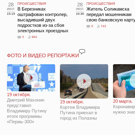
28
ПРОИСШЕСТВИЯ
28
ПРОИСШЕСТВИЯ
июл
В Березниках
июл
Житель Соликамска
оштрафован контролер,
передал мошенникам
15:15
10:30
высадивший двух
свою банковскую карт
подростков из-за сбоя
0
743
электронных проездных
0
964
ФОТО И ВИДЕО РЕПОРТАЖИ
19 октября.
Дмитрий Махонин
20 марта.
19 октября.
представил
Коронавир
Кортеж Владимира
Владимиру Путину
нужно зна
Путина приехал в
итоги программы
город из Полазны
«Пермь-300»