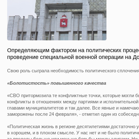
Определяющим фактором на политических процес
проведение специальной военной операции на До
Свою роль сыграла необходимость политического сплочения
«Болотистость» повышенного качества
«СВО притормозила те конфликтные точки, которые могли б
конфликты в отношениях между партиями и исполнительной
главами муниципалитетов и так далее. Все явные и намеч
заморожены после 24 февраля», - отметил один из собеседн
«Политическая жизнь в регионе десятилетиями достаточно у
в хорошем, и в плохом смысле. У нас нет и не было полити
за пределы больше или меньше борьбы между элитами. Ни 