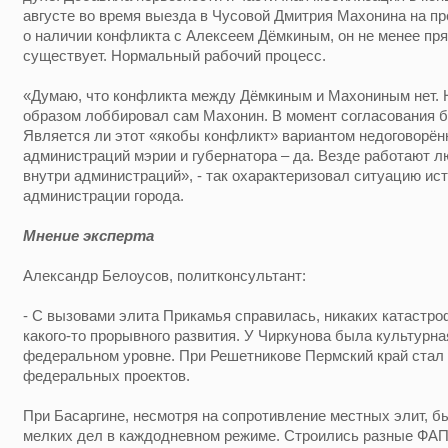
августе во время выезда в Чусовой Дмитрия Махонина на п
о наличии конфликта с Алексеем Дёмкиным, он не менее пря
существует. Нормальный рабочий процесс.
«Думаю, что конфликта между Дёмкиным и Махониным нет. 
образом лоббировал сам Махонин. В момент согласования б
Является ли этот «якобы конфликт» вариантом недоговорён
администраций мэрии и губернатора – да. Везде работают л
внутри администраций», - так охарактеризовал ситуацию ис
администрации города.
Мнение эксперта
Александр Белоусов, политконсультант:
- С вызовами элита Прикамья справилась, никаких катастроф 
какого-то прорывного развития. У Чиркунова была культурн
федеральном уровне. При Решетникове Пермский край стал
федеральных проектов.
При Басаргине, несмотря на сопротивление местных элит, б
мелких дел в каждодневном режиме. Строились разные ФАП