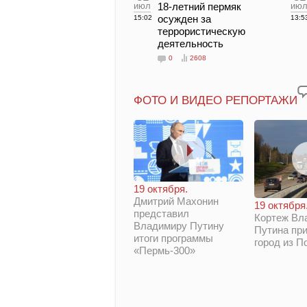
июл
18-летний пермяк
ию
осужден за
15:02
13:5
террористическую
деятельность
0
2608
ФОТО И ВИДЕО РЕПОРТАЖИ
19 октября.
Дмитрий Махонин
19 октября
представил
Кортеж Вл
Владимиру Путину
Путина при
итоги программы
город из П
«Пермь-300»