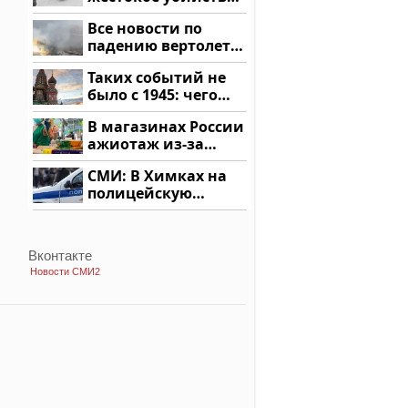
криптомиллионера
Все новости по
падению вертолета
на Кавказе: читать
Таких событий не
здесь
было с 1945: чего
ждать всем нам?
В магазинах России
ажиотаж из-за
этого продукта: что
СМИ: В Химках на
купить?
полицейскую
машину напали и
подожгли.
Вконтакте
Новости СМИ2