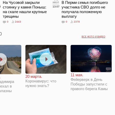
л
На Чусовой закрыли
июл
В Перми семья погибшего
стоянку у камня Поныш:
участника СВО долго не
3
13:07
на скале нашли крупные
получала положенную
трещины
выплату
0
2443
0
2378
ВСЕ ФОТО И ВИДЕО
11 мая.
20 марта.
.
Фейерверк в День
Коронавирус: что
адимира
Победы запустили с
нужно знать?
ехал в
правого берега Камы
олазны