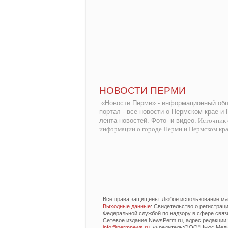
НОВОСТИ ПЕРМИ
«Новости Перми» - информационный общ
портал - все новости о Пермском крае и
лента новостей. Фото- и видео.
Источник 
информации о городе Перми и Пермском кр
Все права защищены. Любое использование мат
Выходные данные
: Свидетельство о регистра
Федеральной службой по надзору в сфере связ
Сетевое издание NewsPerm.ru, адрес редакции: 6
info@permnews.ru
, учредитель:ООО"Ньюс Медиа