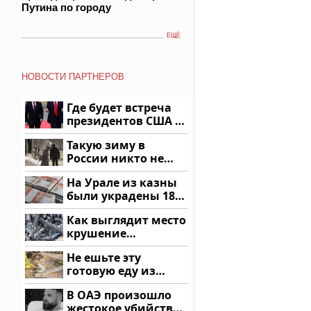
Путина по городу
ЕЩЁ
НОВОСТИ ПАРТНЕРОВ
Где будет встреча
президентов США и
России: Европа?
Такую зиму в
России никто не
ждал: как так?!
На Урале из казны
были украдены 18
миллионов рублей
Как выглядит место
крушение
вертолета на
Не ешьте эту
Кавказе: смотреть
готовую еду из
магазина: список
В ОАЭ произошло
жестокое убийство