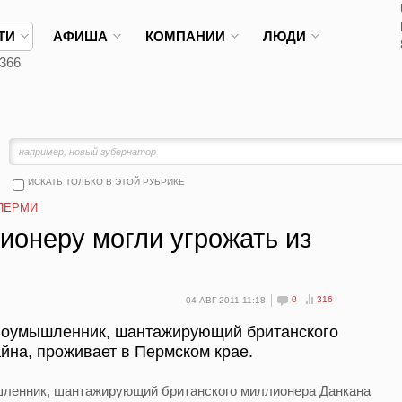
ТИ
АФИША
КОМПАНИИ
ЛЮДИ
366
ИСКАТЬ ТОЛЬКО В ЭТОЙ РУБРИКЕ
ПЕРМИ
ионеру могли угрожать из
0
316
04 АВГ 2011 11:18
злоумышленник, шантажирующий британского
йна, проживает в Пермском крае.
шленник, шантажирующий британского миллионера Данкана