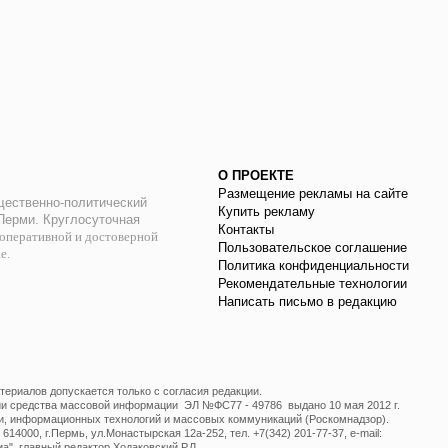
О ПРОЕКТЕ
Размещение рекламы на сайте
ественно-политический
Купить рекламу
 Перми. Круглосуточная
Контакты
оперативной и достоверной
Пользовательское соглашение
ае.
Политика конфиденциальности
Рекомендательные технологии
Написать письмо в редакцию
ериалов допускается только с согласия редакции.
ции средства массовой информации ЭЛ №ФС77 - 49786 выдано 10 мая 2012 г.
и, информационных технологий и массовых коммуникаций (Роскомнадзор).
14000, г.Пермь, ул.Монастырская 12а-252, тел. +7(342) 201-77-37, e-mail:
", главный редактор Ходаковский Р.Л.